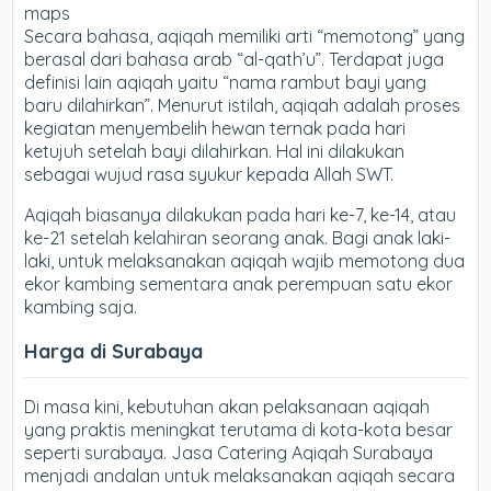
maps
Secara bahasa, aqiqah memiliki arti “memotong” yang
berasal dari bahasa arab “al-qath’u”. Terdapat juga
definisi lain aqiqah yaitu “nama rambut bayi yang
baru dilahirkan”. Menurut istilah, aqiqah adalah proses
kegiatan menyembelih hewan ternak pada hari
ketujuh setelah bayi dilahirkan. Hal ini dilakukan
sebagai wujud rasa syukur kepada Allah SWT.
Aqiqah biasanya dilakukan pada hari ke-7, ke-14, atau
ke-21 setelah kelahiran seorang anak. Bagi anak laki-
laki, untuk melaksanakan aqiqah wajib memotong dua
ekor kambing sementara anak perempuan satu ekor
kambing saja.
Harga di Surabaya
Di masa kini, kebutuhan akan pelaksanaan aqiqah
yang praktis meningkat terutama di kota-kota besar
seperti surabaya. Jasa Catering Aqiqah Surabaya
menjadi andalan untuk melaksanakan aqiqah secara