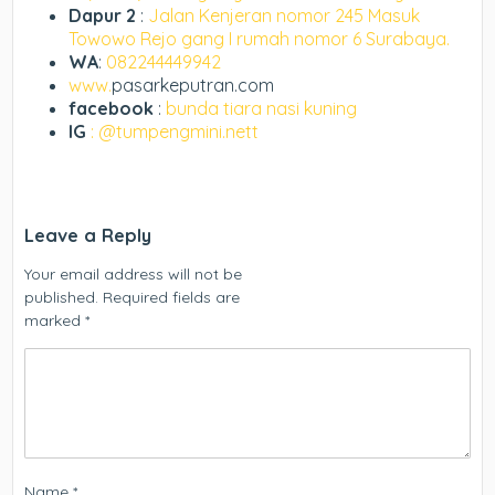
Dapur 2
:
Jalan Kenjeran nomor 245 Masuk
Towowo Rejo gang I rumah nomor 6 Surabaya.
WA
:
082244449942
www.
pasarkeputran.com
facebook
:
bunda tiara nasi kuning
IG
: @tumpengmini.nett
Leave a Reply
Your email address will not be
published.
Required fields are
marked
*
Name
*