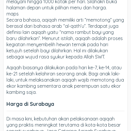
melayani hingga 1000 kotak per hari. Silahakn buka
halaman depan untuk pilihan menu dan harga.
maps
Secara bahasa, aqiqah memiliki arti “memotong” yang
berasal dari bahasa arab “al-qath’u”. Terdapat juga
definisi lain aqiqah yaitu “nama rambut bayi yang
baru dilahirkan”. Menurut istilah, aqiqah adalah proses
kegiatan menyembelih hewan ternak pada hari
ketujuh setelah bayi dilahirkan. Hal ini dilakukan
sebagai wujud rasa syukur kepada Allah SWT.
Aqiqah biasanya dilakukan pada hari ke-7, ke-14, atau
ke-21 setelah kelahiran seorang anak. Bagi anak laki-
laki, untuk melaksanakan aqiqah wajib memotong dua
ekor kambing sementara anak perempuan satu ekor
kambing saja.
Harga di Surabaya
Di masa kini, kebutuhan akan pelaksanaan aqiqah
yang praktis meningkat terutama di kota-kota besar