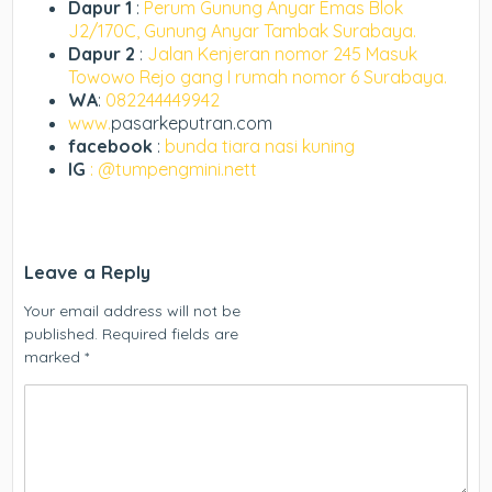
Dapur 1
:
Perum Gunung Anyar Emas Blok
J2/170C, Gunung Anyar Tambak Surabaya.
Dapur 2
:
Jalan Kenjeran nomor 245 Masuk
Towowo Rejo gang I rumah nomor 6 Surabaya.
WA
:
082244449942
www.
pasarkeputran.com
facebook
:
bunda tiara nasi kuning
IG
: @tumpengmini.nett
Leave a Reply
Your email address will not be
published.
Required fields are
marked
*