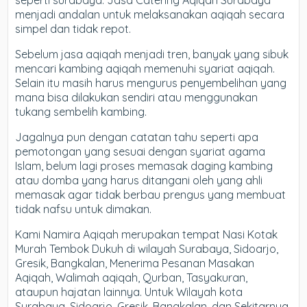
seperti surabaya. Jasa Catering Aqiqah Surabaya
menjadi andalan untuk melaksanakan aqiqah secara
simpel dan tidak repot.
Sebelum jasa aqiqah menjadi tren, banyak yang sibuk
mencari kambing aqiqah memenuhi syariat aqiqah.
Selain itu masih harus mengurus penyembelihan yang
mana bisa dilakukan sendiri atau menggunakan
tukang sembelih kambing.
Jagalnya pun dengan catatan tahu seperti apa
pemotongan yang sesuai dengan syariat agama
Islam, belum lagi proses memasak daging kambing
atau domba yang harus ditangani oleh yang ahli
memasak agar tidak berbau prengus yang membuat
tidak nafsu untuk dimakan.
Kami Namira Aqiqah merupakan tempat Nasi Kotak
Murah Tembok Dukuh di wilayah Surabaya, Sidoarjo,
Gresik, Bangkalan, Menerima Pesanan Masakan
Aqiqah, Walimah aqiqah, Qurban, Tasyakuran,
ataupun hajatan lainnya. Untuk Wilayah kota
Surabaya, Sidoarjo, Gresik, Bangkalan, dan Sekitarnya,