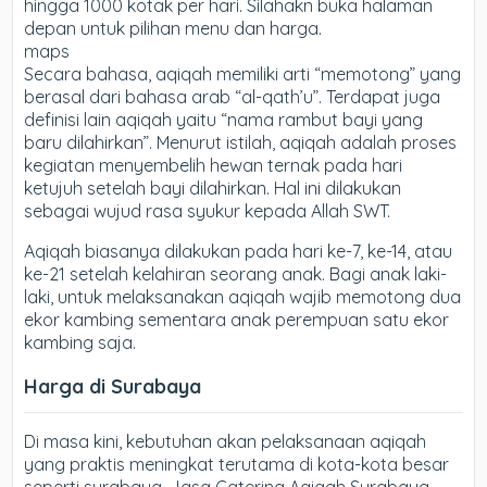
hingga 1000 kotak per hari. Silahakn buka halaman
depan untuk pilihan menu dan harga.
maps
Secara bahasa, aqiqah memiliki arti “memotong” yang
berasal dari bahasa arab “al-qath’u”. Terdapat juga
definisi lain aqiqah yaitu “nama rambut bayi yang
baru dilahirkan”. Menurut istilah, aqiqah adalah proses
kegiatan menyembelih hewan ternak pada hari
ketujuh setelah bayi dilahirkan. Hal ini dilakukan
sebagai wujud rasa syukur kepada Allah SWT.
Aqiqah biasanya dilakukan pada hari ke-7, ke-14, atau
ke-21 setelah kelahiran seorang anak. Bagi anak laki-
laki, untuk melaksanakan aqiqah wajib memotong dua
ekor kambing sementara anak perempuan satu ekor
kambing saja.
Harga di Surabaya
Di masa kini, kebutuhan akan pelaksanaan aqiqah
yang praktis meningkat terutama di kota-kota besar