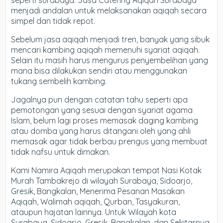
seperti surabaya. Jasa Catering Aqiqah Surabaya
menjadi andalan untuk melaksanakan aqiqah secara
simpel dan tidak repot.
Sebelum jasa aqiqah menjadi tren, banyak yang sibuk
mencari kambing aqiqah memenuhi syariat aqiqah.
Selain itu masih harus mengurus penyembelihan yang
mana bisa dilakukan sendiri atau menggunakan
tukang sembelih kambing.
Jagalnya pun dengan catatan tahu seperti apa
pemotongan yang sesuai dengan syariat agama
Islam, belum lagi proses memasak daging kambing
atau domba yang harus ditangani oleh yang ahli
memasak agar tidak berbau prengus yang membuat
tidak nafsu untuk dimakan.
Kami Namira Aqiqah merupakan tempat Nasi Kotak
Murah Tambakrejo di wilayah Surabaya, Sidoarjo,
Gresik, Bangkalan, Menerima Pesanan Masakan
Aqiqah, Walimah aqiqah, Qurban, Tasyakuran,
ataupun hajatan lainnya. Untuk Wilayah kota
Surabaya, Sidoarjo, Gresik, Bangkalan, dan Sekitarnya,