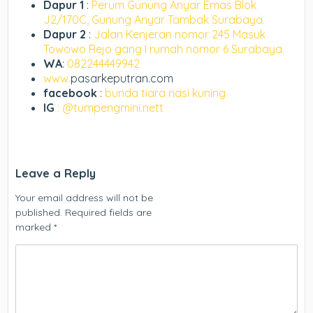
Dapur 1
:
Perum Gunung Anyar Emas Blok
J2/170C, Gunung Anyar Tambak Surabaya.
Dapur 2
:
Jalan Kenjeran nomor 245 Masuk
Towowo Rejo gang I rumah nomor 6 Surabaya.
WA
:
082244449942
www.
pasarkeputran.com
facebook
:
bunda tiara nasi kuning
IG
: @tumpengmini.nett
Leave a Reply
Your email address will not be
published.
Required fields are
marked
*