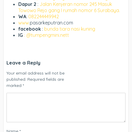
Dapur 2
:
Jalan Kenjeran nomor 245 Masuk
Towowo Rejo gang I rumah nomor 6 Surabaya.
WA
:
082244449942
www.
pasarkeputran.com
facebook
:
bunda tiara nasi kuning
IG
: @tumpengmini.nett
Leave a Reply
Your email address will not be
published.
Required fields are
marked
*
Name
*