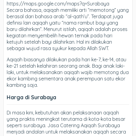
https://maps.google.com/maps?q=Surabaya
Secara bahasa, aqiqah memiliki arti “memotong” yang
berasal dari bahasa arab “al-qath’u”. Terdapat juga
definisi lain aqiqah yaitu “nama rambut bayi yang
baru dilahirkan”. Menurut istilah, aqiqah adalah proses
kegiatan menyembelih hewan ternak pada hari
ketujuh setelah bayi dilahirkan. Hal ini dilakukan
sebagai wujud rasa syukur kepada Allah SWT.
Aqiqah biasanya dilakukan pada hari ke-7, ke-14, atau
ke-21 setelah kelahiran seorang anak. Bagi anak laki-
laki, untuk melaksanakan aqiqah wajib memotong dua
ekor kambing sementara anak perempuan satu ekor
kambing saja.
Harga di Surabaya
Di masa kini, kebutuhan akan pelaksanaan aqiqah
yang praktis meningkat terutama di kota-kota besar
seperti surabaya. Jasa Catering Aqiqah Surabaya
menjadi andalan untuk melaksanakan aqiqah secara