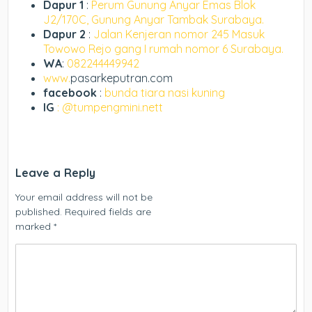
Dapur 1
:
Perum Gunung Anyar Emas Blok
J2/170C, Gunung Anyar Tambak Surabaya.
Dapur 2
:
Jalan Kenjeran nomor 245 Masuk
Towowo Rejo gang I rumah nomor 6 Surabaya.
WA
:
082244449942
www.
pasarkeputran.com
facebook
:
bunda tiara nasi kuning
IG
: @tumpengmini.nett
Leave a Reply
Your email address will not be
published.
Required fields are
marked
*