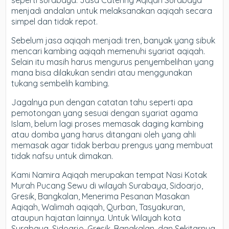
seperti surabaya. Jasa Catering Aqiqah Surabaya
menjadi andalan untuk melaksanakan aqiqah secara
simpel dan tidak repot.
Sebelum jasa aqiqah menjadi tren, banyak yang sibuk
mencari kambing aqiqah memenuhi syariat aqiqah.
Selain itu masih harus mengurus penyembelihan yang
mana bisa dilakukan sendiri atau menggunakan
tukang sembelih kambing.
Jagalnya pun dengan catatan tahu seperti apa
pemotongan yang sesuai dengan syariat agama
Islam, belum lagi proses memasak daging kambing
atau domba yang harus ditangani oleh yang ahli
memasak agar tidak berbau prengus yang membuat
tidak nafsu untuk dimakan.
Kami Namira Aqiqah merupakan tempat Nasi Kotak
Murah Pucang Sewu di wilayah Surabaya, Sidoarjo,
Gresik, Bangkalan, Menerima Pesanan Masakan
Aqiqah, Walimah aqiqah, Qurban, Tasyakuran,
ataupun hajatan lainnya. Untuk Wilayah kota
Surabaya, Sidoarjo, Gresik, Bangkalan, dan Sekitarnya,