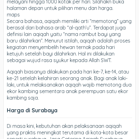
melayani hingga 1000 kotak per hari. Silahakn buka
halaman depan untuk pilihan menu dan harga.
maps
Secara bahasa, aqiqah memiliki arti “memotong” yang
berasal dari bahasa arab “al-qath’u”. Terdapat juga
definisi lain aqiqah yaitu “nama rambut bayi yang
baru dilahirkan”. Menurut istilah, aqiqah adalah proses
kegiatan menyembelih hewan ternak pada hari
ketujuh setelah bayi dilahirkan. Hal ini dilakukan
sebagai wujud rasa syukur kepada Allah SWT.
Aqiqah biasanya dilakukan pada hari ke-7, ke-14, atau
ke-21 setelah kelahiran seorang anak. Bagi anak laki-
laki, untuk melaksanakan aqiqah wajib memotong dua
ekor kambing sementara anak perempuan satu ekor
kambing saja.
Harga di Surabaya
Di masa kini, kebutuhan akan pelaksanaan aqiqah
yang praktis meningkat terutama di kota-kota besar