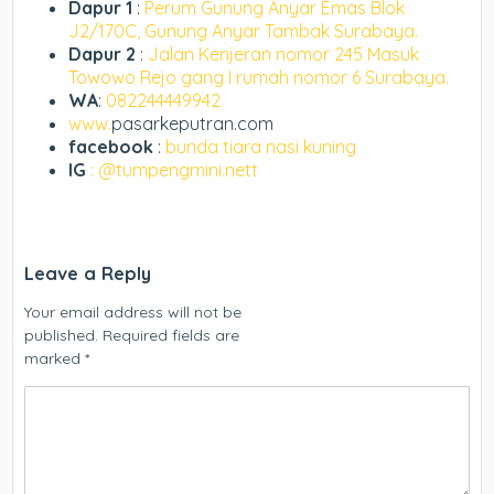
Dapur 1
:
Perum Gunung Anyar Emas Blok
J2/170C, Gunung Anyar Tambak Surabaya.
Dapur 2
:
Jalan Kenjeran nomor 245 Masuk
Towowo Rejo gang I rumah nomor 6 Surabaya.
WA
:
082244449942
www.
pasarkeputran.com
facebook
:
bunda tiara nasi kuning
IG
: @tumpengmini.nett
Leave a Reply
Your email address will not be
published.
Required fields are
marked
*