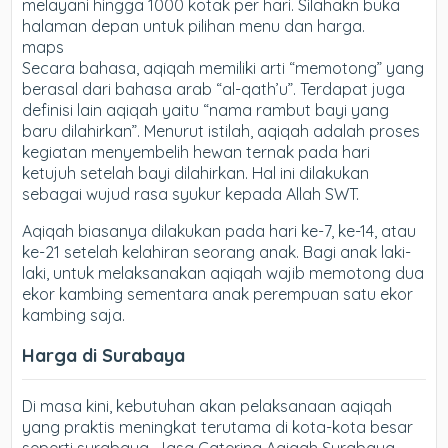
melayani hingga 1000 kotak per hari. Silahakn buka
halaman depan untuk pilihan menu dan harga.
maps
Secara bahasa, aqiqah memiliki arti “memotong” yang
berasal dari bahasa arab “al-qath’u”. Terdapat juga
definisi lain aqiqah yaitu “nama rambut bayi yang
baru dilahirkan”. Menurut istilah, aqiqah adalah proses
kegiatan menyembelih hewan ternak pada hari
ketujuh setelah bayi dilahirkan. Hal ini dilakukan
sebagai wujud rasa syukur kepada Allah SWT.
Aqiqah biasanya dilakukan pada hari ke-7, ke-14, atau
ke-21 setelah kelahiran seorang anak. Bagi anak laki-
laki, untuk melaksanakan aqiqah wajib memotong dua
ekor kambing sementara anak perempuan satu ekor
kambing saja.
Harga di Surabaya
Di masa kini, kebutuhan akan pelaksanaan aqiqah
yang praktis meningkat terutama di kota-kota besar