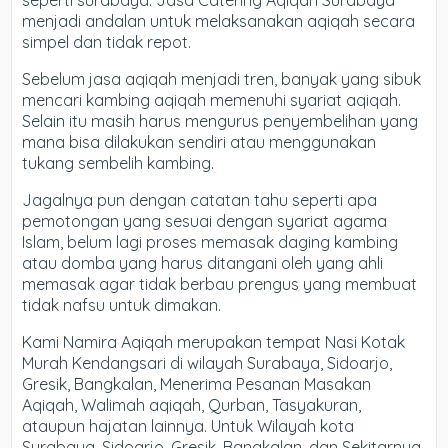
seperti surabaya. Jasa Catering Aqiqah Surabaya
menjadi andalan untuk melaksanakan aqiqah secara
simpel dan tidak repot.
Sebelum jasa aqiqah menjadi tren, banyak yang sibuk
mencari kambing aqiqah memenuhi syariat aqiqah.
Selain itu masih harus mengurus penyembelihan yang
mana bisa dilakukan sendiri atau menggunakan
tukang sembelih kambing.
Jagalnya pun dengan catatan tahu seperti apa
pemotongan yang sesuai dengan syariat agama
Islam, belum lagi proses memasak daging kambing
atau domba yang harus ditangani oleh yang ahli
memasak agar tidak berbau prengus yang membuat
tidak nafsu untuk dimakan.
Kami Namira Aqiqah merupakan tempat Nasi Kotak
Murah Kendangsari di wilayah Surabaya, Sidoarjo,
Gresik, Bangkalan, Menerima Pesanan Masakan
Aqiqah, Walimah aqiqah, Qurban, Tasyakuran,
ataupun hajatan lainnya. Untuk Wilayah kota
Surabaya, Sidoarjo, Gresik, Bangkalan, dan Sekitarnya,