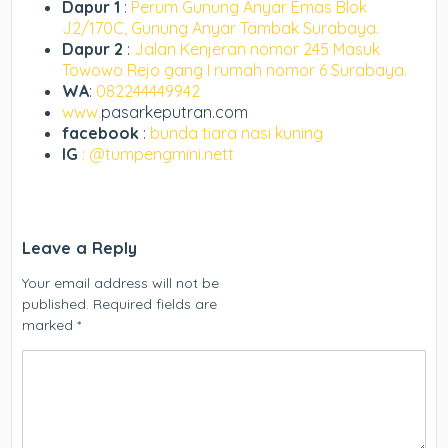
Dapur 1
:
Perum Gunung Anyar Emas Blok
J2/170C, Gunung Anyar Tambak Surabaya.
Dapur 2
:
Jalan Kenjeran nomor 245 Masuk
Towowo Rejo gang I rumah nomor 6 Surabaya.
WA
:
082244449942
www.
pasarkeputran.com
facebook
:
bunda tiara nasi kuning
IG
: @tumpengmini.nett
Leave a Reply
Your email address will not be
published.
Required fields are
marked
*