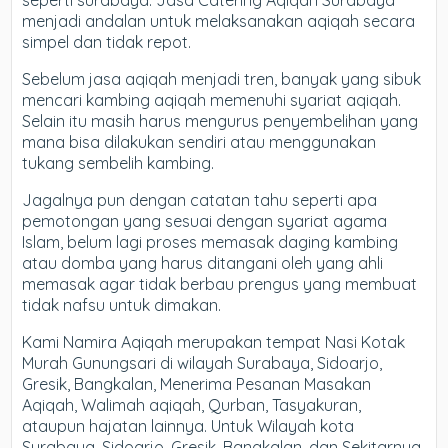
seperti surabaya. Jasa Catering Aqiqah Surabaya
menjadi andalan untuk melaksanakan aqiqah secara
simpel dan tidak repot.
Sebelum jasa aqiqah menjadi tren, banyak yang sibuk
mencari kambing aqiqah memenuhi syariat aqiqah.
Selain itu masih harus mengurus penyembelihan yang
mana bisa dilakukan sendiri atau menggunakan
tukang sembelih kambing.
Jagalnya pun dengan catatan tahu seperti apa
pemotongan yang sesuai dengan syariat agama
Islam, belum lagi proses memasak daging kambing
atau domba yang harus ditangani oleh yang ahli
memasak agar tidak berbau prengus yang membuat
tidak nafsu untuk dimakan.
Kami Namira Aqiqah merupakan tempat Nasi Kotak
Murah Gunungsari di wilayah Surabaya, Sidoarjo,
Gresik, Bangkalan, Menerima Pesanan Masakan
Aqiqah, Walimah aqiqah, Qurban, Tasyakuran,
ataupun hajatan lainnya. Untuk Wilayah kota
Surabaya, Sidoarjo, Gresik, Bangkalan, dan Sekitarnya,