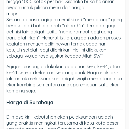
hingga 1000 kotak per hari. Silahakn buka halaman
depan untuk pilihan menu dan harga.
maps
Secara bahasa, aqiqah memiliki arti “memotong” yang
berasal dari bahasa arab “al-qath’u”. Terdapat juga
definisi lain aqiqah yaitu “nama rambut bayi yang
baru dilahirkan”. Menurut istilah, aqiqah adalah proses
kegiatan menyembelih hewan ternak pada hari
ketujuh setelah bayi dilahirkan. Hal ini dilakukan
sebagai wujud rasa syukur kepada Allah SWT.
Aqiqah biasanya dilakukan pada hari ke-7, ke-14, atau
ke-21 setelah kelahiran seorang anak. Bagi anak laki-
laki, untuk melaksanakan aqiqah wajib memotong dua
ekor kambing sementara anak perempuan satu ekor
kambing saja.
Harga di Surabaya
Di masa kini, kebutuhan akan pelaksanaan aqiqah
yang praktis meningkat terutama di kota-kota besar