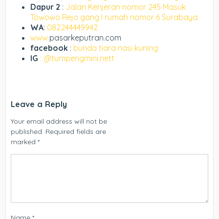
Dapur 2
:
Jalan Kenjeran nomor 245 Masuk
Towowo Rejo gang I rumah nomor 6 Surabaya.
WA
:
082244449942
www.
pasarkeputran.com
facebook
:
bunda tiara nasi kuning
IG
: @tumpengmini.nett
Leave a Reply
Your email address will not be
published.
Required fields are
marked
*
Name
*