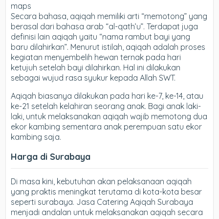
maps
Secara bahasa, aqiqah memiliki arti “memotong” yang
berasal dari bahasa arab “al-qath’u”. Terdapat juga
definisi lain aqiqah yaitu “nama rambut bayi yang
baru dilahirkan”. Menurut istilah, aqiqah adalah proses
kegiatan menyembelih hewan ternak pada hari
ketujuh setelah bayi dilahirkan. Hal ini dilakukan
sebagai wujud rasa syukur kepada Allah SWT.
Aqiqah biasanya dilakukan pada hari ke-7, ke-14, atau
ke-21 setelah kelahiran seorang anak. Bagi anak laki-
laki, untuk melaksanakan aqiqah wajib memotong dua
ekor kambing sementara anak perempuan satu ekor
kambing saja.
Harga di Surabaya
Di masa kini, kebutuhan akan pelaksanaan aqiqah
yang praktis meningkat terutama di kota-kota besar
seperti surabaya. Jasa Catering Aqiqah Surabaya
menjadi andalan untuk melaksanakan aqiqah secara