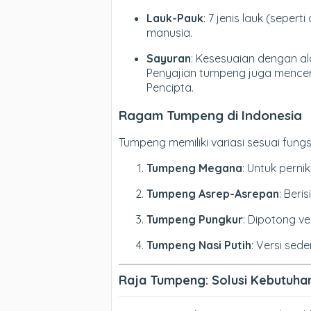
Lauk-Pauk
: 7 jenis lauk (seper
manusia.
Sayuran
: Kesesuaian dengan 
Penyajian tumpeng juga mencer
Pencipta.
Ragam Tumpeng di Indonesia
Tumpeng memiliki variasi sesuai fung
Tumpeng Megana
: Untuk pern
Tumpeng Asrep-Asrepan
: Ber
Tumpeng Pungkur
: Dipotong ve
Tumpeng Nasi Putih
: Versi sed
Raja Tumpeng: Solusi Kebutuha