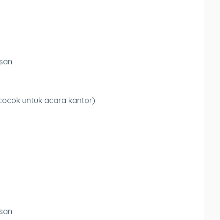
asan
cocok untuk acara kantor).
asan