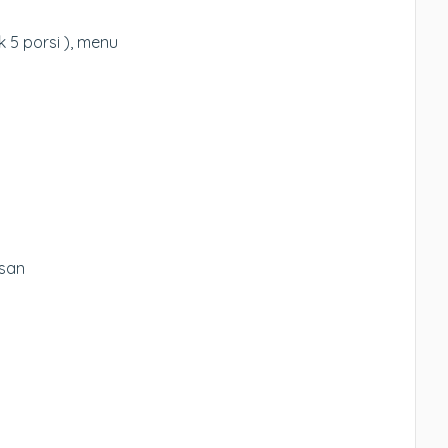
k 5 porsi ), menu
asan