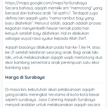
https://maps.google.com/maps?q=Surabaya
Secara bahasa, aqiqah memiliki arti “memotong” yang
berasal dari bahasa arab “al-qath’u”. Terdapat juga
definisi lain aqiqah yaitu “nama rambut bayi yang
baru dilahirkan”. Menurut istilah, aqiqah adalah proses
kegiatan menyembelih hewan ternak pada hari
ketujuh setelah bayi dilahirkan. Hal ini dilakukan
sebagai wujud rasa syukur kepada Allah SWT.
Aqiqah biasanya dilakukan pada hari ke-7, ke-14, atau
ke-21 setelah kelahiran seorang anak. Bagi anak laki-
laki, untuk melaksanakan aqiqah wajib memotong dua
ekor kambing sementara anak perempuan satu ekor
kambing saja.
Harga di Surabaya
Di masa kini, kebutuhan akan pelaksanaan aqiqah
yang praktis meningkat terutama di kota-kota besar
seperti surabaya. Jasa Catering Aqiqah Surabaya
menjadi andalan untuk melaksanakan aqiqah secara