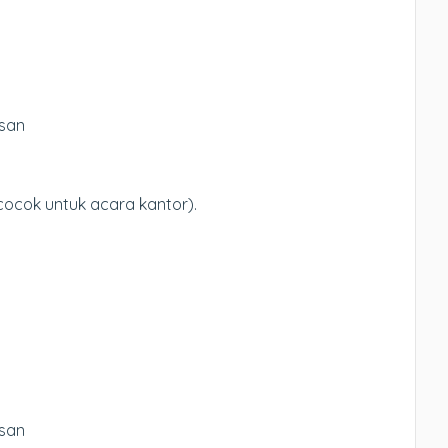
asan
cocok untuk acara kantor).
asan