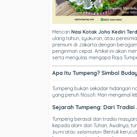
Mencari
Nasi Kotak Joho Kediri Ter
ulang tahun, syukuran, atau peresm
premium di Jakarta dengan beragam p
pengiriman cepat. Artikel ini akan me
serta mengulas mengapa Raja Tumpen
Apa Itu Tumpeng? Simbol Buda
Tumpeng bukan sekadar hidangan nas
yang penuh filosofi. Mari mengenal le
Sejarah Tumpeng: Dari Tradisi
Tumpeng berasal dari tradisi masyar
kepada alam dan Tuhan. Awalnya, t
bumi
atau
selamatan
. Bentuk keruc