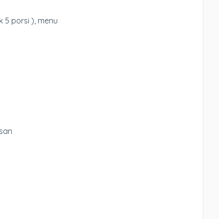
k 5 porsi ), menu
asan