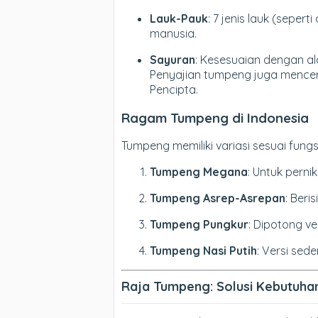
Lauk-Pauk
: 7 jenis lauk (seper
manusia.
Sayuran
: Kesesuaian dengan 
Penyajian tumpeng juga mencer
Pencipta.
Ragam Tumpeng di Indonesia
Tumpeng memiliki variasi sesuai fung
Tumpeng Megana
: Untuk pern
Tumpeng Asrep-Asrepan
: Ber
Tumpeng Pungkur
: Dipotong ve
Tumpeng Nasi Putih
: Versi sed
Raja Tumpeng: Solusi Kebutuha