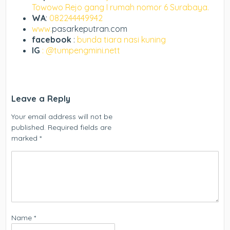
Towowo Rejo gang I rumah nomor 6 Surabaya.
WA
:
082244449942
www.
pasarkeputran.com
facebook
:
bunda tiara nasi kuning
IG
: @tumpengmini.nett
Leave a Reply
Your email address will not be
published.
Required fields are
marked
*
Name
*