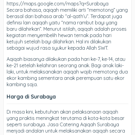
https://maps.google.com/maps?q=Surabaya
Secara bahasa, aqiqah memiliki arti “memotong” yang
berasal dari bahasa arab “al-qath’u”. Terdapat juga
definisi lain aqiqah yaitu “nama rambut bayi yang
baru dilahirkan”. Menurut istilah, aqiqah adalah proses
kegiatan menyembelih hewan ternak pada hari
ketujuh setelah bayi dilahirkan. Hal ini dilakukan
sebagai wujud rasa syukur kepada Allah SWT.
Aqiqah biasanya dilakukan pada hari ke-7, ke-14, atau
ke-21 setelah kelahiran seorang anak. Bagi anak laki-
laki, untuk melaksanakan aqiqah wajib memotong dua
ekor kambing sementara anak perempuan satu ekor
kambing saja.
Harga di Surabaya
Di masa kini, kebutuhan akan pelaksanaan aqiqah
yang praktis meningkat terutama di kota-kota besar
seperti surabaya. Jasa Catering Aqiqah Surabaya
menjadi andalan untuk melaksanakan aqiqah secara