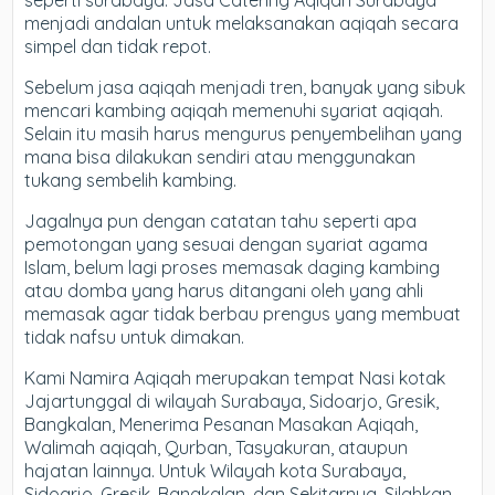
seperti surabaya. Jasa Catering Aqiqah Surabaya
menjadi andalan untuk melaksanakan aqiqah secara
simpel dan tidak repot.
Sebelum jasa aqiqah menjadi tren, banyak yang sibuk
mencari kambing aqiqah memenuhi syariat aqiqah.
Selain itu masih harus mengurus penyembelihan yang
mana bisa dilakukan sendiri atau menggunakan
tukang sembelih kambing.
Jagalnya pun dengan catatan tahu seperti apa
pemotongan yang sesuai dengan syariat agama
Islam, belum lagi proses memasak daging kambing
atau domba yang harus ditangani oleh yang ahli
memasak agar tidak berbau prengus yang membuat
tidak nafsu untuk dimakan.
Kami Namira Aqiqah merupakan tempat Nasi kotak
Jajartunggal di wilayah Surabaya, Sidoarjo, Gresik,
Bangkalan, Menerima Pesanan Masakan Aqiqah,
Walimah aqiqah, Qurban, Tasyakuran, ataupun
hajatan lainnya. Untuk Wilayah kota Surabaya,
Sidoarjo, Gresik, Bangkalan, dan Sekitarnya, Silahkan