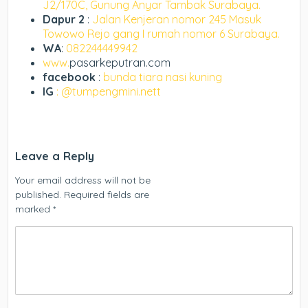
J2/170C, Gunung Anyar Tambak Surabaya.
Dapur 2
:
Jalan Kenjeran nomor 245 Masuk
Towowo Rejo gang I rumah nomor 6 Surabaya.
WA
:
082244449942
www.
pasarkeputran.com
facebook
:
bunda tiara nasi kuning
IG
: @tumpengmini.nett
Leave a Reply
Your email address will not be
published.
Required fields are
marked
*