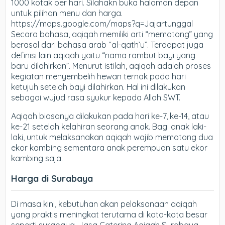
1000 kotak per hari. Silahakn buka halaman depan
untuk pilihan menu dan harga.
https://maps.google.com/maps?q=Jajartunggal
Secara bahasa, aqiqah memiliki arti “memotong” yang
berasal dari bahasa arab “al-qath’u”. Terdapat juga
definisi lain aqiqah yaitu “nama rambut bayi yang
baru dilahirkan”. Menurut istilah, aqiqah adalah proses
kegiatan menyembelih hewan ternak pada hari
ketujuh setelah bayi dilahirkan. Hal ini dilakukan
sebagai wujud rasa syukur kepada Allah SWT.
Aqiqah biasanya dilakukan pada hari ke-7, ke-14, atau
ke-21 setelah kelahiran seorang anak. Bagi anak laki-
laki, untuk melaksanakan aqiqah wajib memotong dua
ekor kambing sementara anak perempuan satu ekor
kambing saja.
Harga di Surabaya
Di masa kini, kebutuhan akan pelaksanaan aqiqah
yang praktis meningkat terutama di kota-kota besar