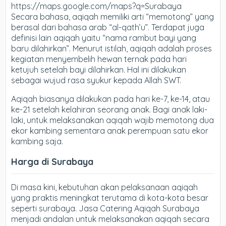
https://maps.google.com/maps?q=Surabaya
Secara bahasa, aqiqah memiliki arti “memotong” yang
berasal dari bahasa arab “al-qath’u”. Terdapat juga
definisi lain aqiqah yaitu “nama rambut bayi yang
baru dilahirkan”. Menurut istilah, aqiqah adalah proses
kegiatan menyembelih hewan ternak pada hari
ketujuh setelah bayi dilahirkan. Hal ini dilakukan
sebagai wujud rasa syukur kepada Allah SWT.
Aqiqah biasanya dilakukan pada hari ke-7, ke-14, atau
ke-21 setelah kelahiran seorang anak. Bagi anak laki-
laki, untuk melaksanakan aqiqah wajib memotong dua
ekor kambing sementara anak perempuan satu ekor
kambing saja.
Harga di Surabaya
Di masa kini, kebutuhan akan pelaksanaan aqiqah
yang praktis meningkat terutama di kota-kota besar
seperti surabaya. Jasa Catering Aqiqah Surabaya
menjadi andalan untuk melaksanakan aqiqah secara