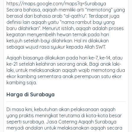
https://maps.google.com/maps?q=Surabaya
Secara bahasa, aqiqah memiliki arti “memotong” yang
berasal dari bahasa arab “al-qath’u”. Terdapat juga
definisi lain aqiqah yaitu “nama rambut bayi yang
baru dilahirkan”. Menurut istilah, aqiqah adalah proses
kegiatan menyembelih hewan ternak pada hari
ketujuh setelah bayi dilahirkan. Hal ini dilakukan
sebagai wujud rasa syukur kepada Allah SWT.
Aqiqah biasanya dilakukan pada hari ke-7, ke-14, atau
ke-21 setelah kelahiran seorang anak. Bagi anak laki-
laki, untuk melaksanakan aqiqah wajib memotong dua
ekor kambing sementara anak perempuan satu ekor
kambing saja.
Harga di Surabaya
Di masa kini, kebutuhan akan pelaksanaan aqiqah
yang praktis meningkat terutama di kota-kota besar
seperti surabaya. Jasa Catering Aqiqah Surabaya
menjadi andalan untuk melaksanakan aqiqah secara