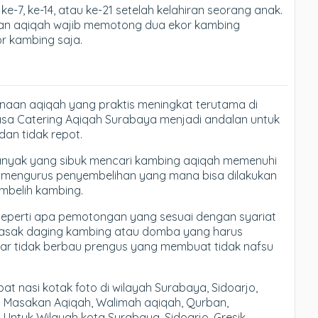
e-7, ke-14, atau ke-21 setelah kelahiran seorang anak.
akan aqiqah wajib memotong dua ekor kambing
r kambing saja.
anaan aqiqah yang praktis meningkat terutama di
asa Catering Aqiqah Surabaya menjadi andalan untuk
an tidak repot.
banyak yang sibuk mencari kambing aqiqah memenuhi
rus mengurus penyembelihan yang mana bisa dilakukan
mbelih kambing.
eperti apa pemotongan yang sesuai dengan syariat
masak daging kambing atau domba yang harus
gar tidak berbau prengus yang membuat tidak nafsu
 nasi kotak foto di wilayah Surabaya, Sidoarjo,
n Masakan Aqiqah, Walimah aqiqah, Qurban,
 Untuk Wilayah kota Surabaya, Sidoarjo, Gresik,