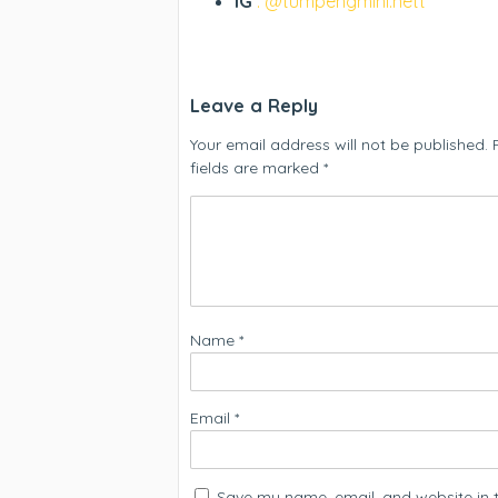
IG
: @tumpengmini.nett
Leave a Reply
Your email address will not be published.
fields are marked
*
Name
*
Email
*
Save my name, email, and website in t