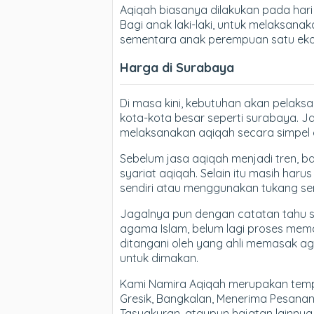
Aqiqah biasanya dilakukan pada hari k
Bagi anak laki-laki, untuk melaksan
sementara anak perempuan satu eko
Harga di Surabaya
Di masa kini, kebutuhan akan pelaks
kota-kota besar seperti surabaya. J
melaksanakan aqiqah secara simpel d
Sebelum jasa aqiqah menjadi tren, 
syariat aqiqah. Selain itu masih ha
sendiri atau menggunakan tukang se
Jagalnya pun dengan catatan tahu s
agama Islam, belum lagi proses me
ditangani oleh yang ahli memasak a
untuk dimakan.
Kami Namira Aqiqah merupakan tempat
Gresik, Bangkalan, Menerima Pesana
Tasyakuran, ataupun hajatan lainnya.