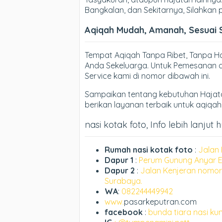
Bangkalan, dan Sekitarnya, Silahkan
Aqiqah Mudah, Amanah, Sesuai 
Tempat Aqiqah Tanpa Ribet, Tanpa 
Anda Sekeluarga. Untuk Pemesanan d
Service kami di nomor dibawah ini.
Sampaikan tentang kebutuhan Hajata
berikan layanan terbaik untuk aqiqa
nasi kotak foto, Info lebih lanjut 
Rumah nasi kotak foto
:
Jalan 
Dapur 1
:
Perum Gunung Anyar E
Dapur 2
:
Jalan Kenjeran nomor
Surabaya.
WA
:
082244449942
www.
pasarkeputran.com
facebook
:
bunda tiara nasi ku