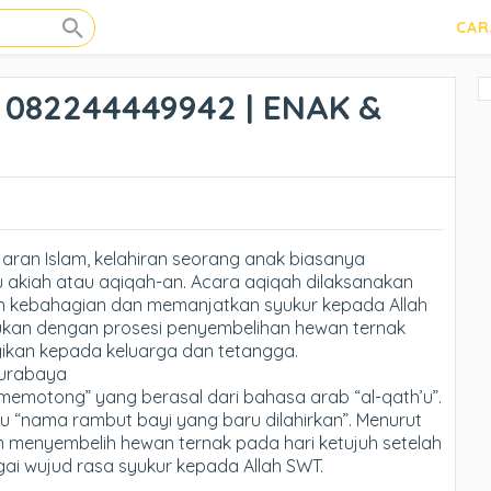
CAR
 082244449942 | ENAK &
jaran Islam, kelahiran seorang anak biasanya
 akiah atau aqiqah-an. Acara aqiqah dilaksanakan
 kebahagian dan memanjatkan syukur kepada Allah
ukan dengan prosesi penyembelihan hewan ternak
agikan kepada keluarga dan tetangga.
Surabaya
“memotong” yang berasal dari bahasa arab “al-qath’u”.
itu “nama rambut bayi yang baru dilahirkan”. Menurut
an menyembelih hewan ternak pada hari ketujuh setelah
bagai wujud rasa syukur kepada Allah SWT.