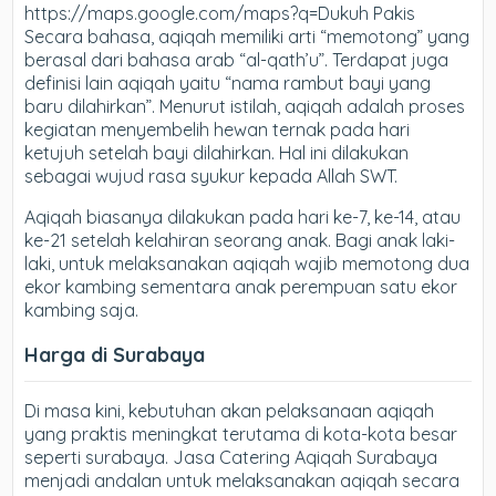
https://maps.google.com/maps?q=Dukuh Pakis
Secara bahasa, aqiqah memiliki arti “memotong” yang
berasal dari bahasa arab “al-qath’u”. Terdapat juga
definisi lain aqiqah yaitu “nama rambut bayi yang
baru dilahirkan”. Menurut istilah, aqiqah adalah proses
kegiatan menyembelih hewan ternak pada hari
ketujuh setelah bayi dilahirkan. Hal ini dilakukan
sebagai wujud rasa syukur kepada Allah SWT.
Aqiqah biasanya dilakukan pada hari ke-7, ke-14, atau
ke-21 setelah kelahiran seorang anak. Bagi anak laki-
laki, untuk melaksanakan aqiqah wajib memotong dua
ekor kambing sementara anak perempuan satu ekor
kambing saja.
Harga di Surabaya
Di masa kini, kebutuhan akan pelaksanaan aqiqah
yang praktis meningkat terutama di kota-kota besar
seperti surabaya. Jasa Catering Aqiqah Surabaya
menjadi andalan untuk melaksanakan aqiqah secara