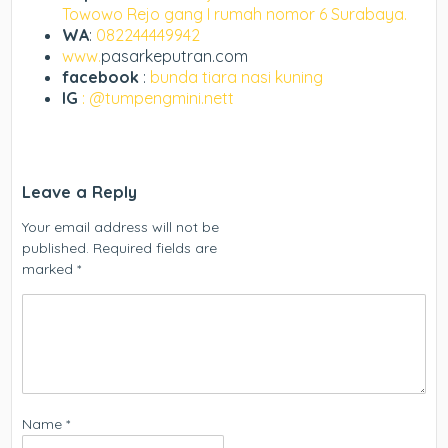
Towowo Rejo gang I rumah nomor 6 Surabaya.
WA
:
082244449942
www.
pasarkeputran.com
facebook
:
bunda tiara nasi kuning
IG
: @tumpengmini.nett
Leave a Reply
Your email address will not be
published.
Required fields are
marked
*
Name
*