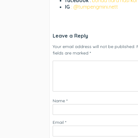
facebook
:
bunda tiara nasi ku
IG
: @tumpengmini.nett
Leave a Reply
Your email address will not be published.
fields are marked
*
Name
*
Email
*