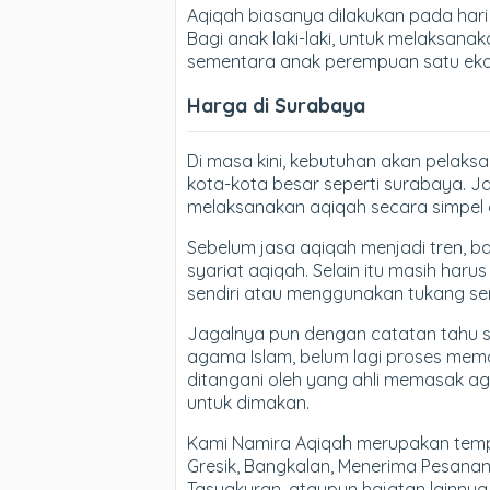
Aqiqah biasanya dilakukan pada hari k
Bagi anak laki-laki, untuk melaksan
sementara anak perempuan satu eko
Harga di Surabaya
Di masa kini, kebutuhan akan pelaks
kota-kota besar seperti surabaya. J
melaksanakan aqiqah secara simpel d
Sebelum jasa aqiqah menjadi tren, 
syariat aqiqah. Selain itu masih ha
sendiri atau menggunakan tukang se
Jagalnya pun dengan catatan tahu s
agama Islam, belum lagi proses me
ditangani oleh yang ahli memasak a
untuk dimakan.
Kami Namira Aqiqah merupakan tempat
Gresik, Bangkalan, Menerima Pesana
Tasyakuran, ataupun hajatan lainnya.