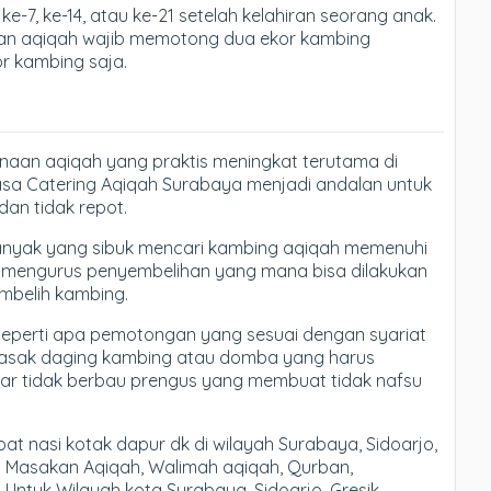
e-7, ke-14, atau ke-21 setelah kelahiran seorang anak.
akan aqiqah wajib memotong dua ekor kambing
r kambing saja.
anaan aqiqah yang praktis meningkat terutama di
asa Catering Aqiqah Surabaya menjadi andalan untuk
an tidak repot.
banyak yang sibuk mencari kambing aqiqah memenuhi
rus mengurus penyembelihan yang mana bisa dilakukan
mbelih kambing.
eperti apa pemotongan yang sesuai dengan syariat
masak daging kambing atau domba yang harus
gar tidak berbau prengus yang membuat tidak nafsu
 nasi kotak dapur dk di wilayah Surabaya, Sidoarjo,
n Masakan Aqiqah, Walimah aqiqah, Qurban,
 Untuk Wilayah kota Surabaya, Sidoarjo, Gresik,