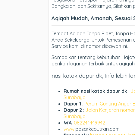
Bangkalan, dan Sekitarnya, Silahkan
Aqiqah Mudah, Amanah, Sesuai 
Tempat Aqiqah Tanpa Ribet, Tanpa 
Anda Sekeluarga. Untuk Pemesanan d
Service kami di nomor dibawah ini.
Sampaikan tentang kebutuhan Hajata
berikan layanan terbaik untuk aqiqa
nasi kotak dapur dk, Info lebih la
Rumah nasi kotak dapur dk
:
J
Surabaya.
Dapur 1
:
Perum Gunung Anyar E
Dapur 2
:
Jalan Kenjeran nomor
Surabaya.
WA
:
082244449942
www.
pasarkeputran.com