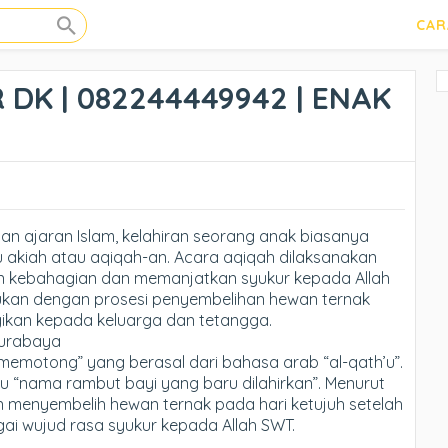
CAR
DK | 082244449942 | ENAK
an ajaran Islam, kelahiran seorang anak biasanya
 akiah atau aqiqah-an. Acara aqiqah dilaksanakan
 kebahagian dan memanjatkan syukur kepada Allah
ukan dengan prosesi penyembelihan hewan ternak
agikan kepada keluarga dan tetangga.
Surabaya
“memotong” yang berasal dari bahasa arab “al-qath’u”.
itu “nama rambut bayi yang baru dilahirkan”. Menurut
an menyembelih hewan ternak pada hari ketujuh setelah
bagai wujud rasa syukur kepada Allah SWT.