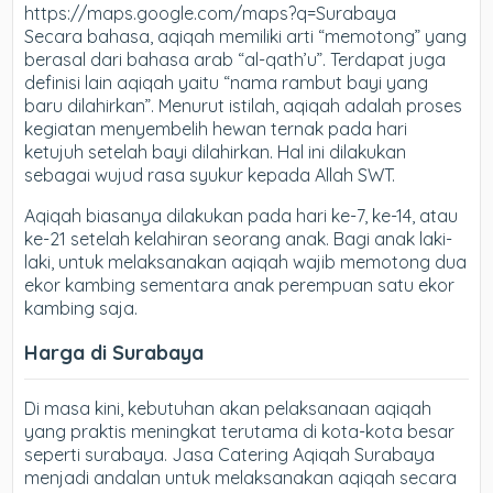
https://maps.google.com/maps?q=Surabaya
Secara bahasa, aqiqah memiliki arti “memotong” yang
berasal dari bahasa arab “al-qath’u”. Terdapat juga
definisi lain aqiqah yaitu “nama rambut bayi yang
baru dilahirkan”. Menurut istilah, aqiqah adalah proses
kegiatan menyembelih hewan ternak pada hari
ketujuh setelah bayi dilahirkan. Hal ini dilakukan
sebagai wujud rasa syukur kepada Allah SWT.
Aqiqah biasanya dilakukan pada hari ke-7, ke-14, atau
ke-21 setelah kelahiran seorang anak. Bagi anak laki-
laki, untuk melaksanakan aqiqah wajib memotong dua
ekor kambing sementara anak perempuan satu ekor
kambing saja.
Harga di Surabaya
Di masa kini, kebutuhan akan pelaksanaan aqiqah
yang praktis meningkat terutama di kota-kota besar
seperti surabaya. Jasa Catering Aqiqah Surabaya
menjadi andalan untuk melaksanakan aqiqah secara