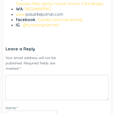
Towowo Rejo gang I rumah nomor 6 Surabaya.
WA
:
082244449942
www.
pasarkeputran.com
facebook
:
bunda tiara nasi kuning
IG
: @tumpengmini.nett
Leave a Reply
Your email address will not be
published.
Required fields are
marked
*
Name
*