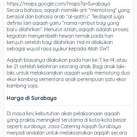
https://maps.google.com/maps?q=Surabaya
Secara bahasa, aqiqah memiliki arti “memotong” yang
berasal dari bahasa arab “al-qath’u”. Terdapat juga
definisi lain aqiqah yaitu “nama rambut bayi yang
baru dilahirkan”. Menurut istilah, aqiqah adalah proses
kegiatan menyembelih hewan ternak pada hari
ketujuh setelah bayi dilahirkan. Hal ini dilakukan
sebagai wujud rasa syukur kepada Allah SWT.
Aqiqah biasanya dilakukan pada hari ke-7, ke-14, atau
ke-21 setelah kelahiran seorang anak. Bagi anak laki-
laki, untuk melaksanakan aqiqah wajib memotong dua
ekor kambing sementara anak perempuan satu ekor
kambing saja.
Harga di Surabaya
Di masa kini, kebutuhan akan pelaksanaan aqiqah
yang praktis meningkat terutama di kota-kota besar
seperti surabaya. Jasa Catering Aqiqah Surabaya
menjadi andalan untuk melaksanakan aqiqah secara