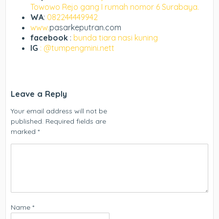
Towowo Rejo gang I rumah nomor 6 Surabaya.
WA
:
082244449942
www.
pasarkeputran.com
facebook
:
bunda tiara nasi kuning
IG
: @tumpengmini.nett
Leave a Reply
Your email address will not be
published.
Required fields are
marked
*
Name
*