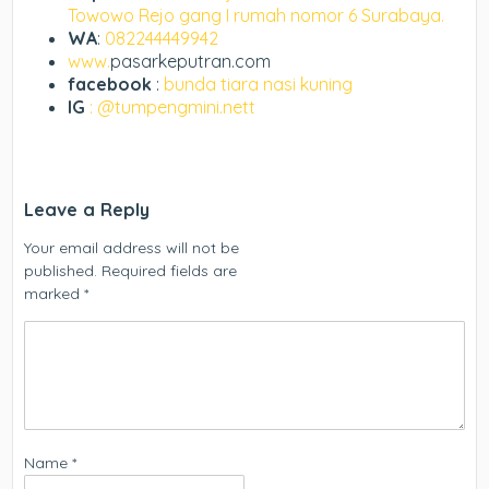
Towowo Rejo gang I rumah nomor 6 Surabaya.
WA
:
082244449942
www.
pasarkeputran.com
facebook
:
bunda tiara nasi kuning
IG
: @tumpengmini.nett
Leave a Reply
Your email address will not be
published.
Required fields are
marked
*
Name
*