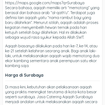
https://maps.google.com/maps?q=Surabaya
Secara bahasa, aqiqah memiliki arti “memotong” yang
berasal dari bahasa arab “al-qath’u”. Terdapat juga
definisi lain aqiqah yaitu “nama rambut bayi yang
baru dilahirkan”. Menurut istilah, aqiqah adalah proses
kegiatan menyembelih hewan ternak pada hari
ketujuh setelah bayi dilahirkan. Hal ini dilakukan
sebagai wujud rasa syukur kepada Allah SWT.
Aqiqah biasanya dilakukan pada hari ke-7, ke-14, atau
ke-21 setelah kelahiran seorang anak. Bagi anak laki-
laki, untuk melaksanakan aqiqah wajib memotong dua
ekor kambing sementara anak perempuan satu ekor
kambing saja.
Harga di Surabaya
Di masa kini, kebutuhan akan pelaksanaan aqiqah
yang praktis meningkat terutama di kota-kota besar
seperti surabaya. Jasa Catering Aqiqah Surabaya
menjadi andalan untuk melaksanakan aqiqah secara