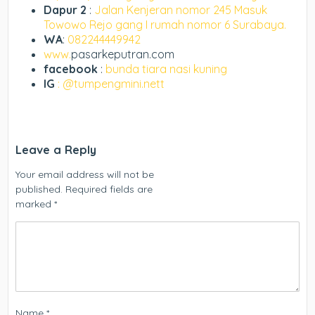
Dapur 2
:
Jalan Kenjeran nomor 245 Masuk
Towowo Rejo gang I rumah nomor 6 Surabaya.
WA
:
082244449942
www.
pasarkeputran.com
facebook
:
bunda tiara nasi kuning
IG
: @tumpengmini.nett
Leave a Reply
Your email address will not be
published.
Required fields are
marked
*
Name
*