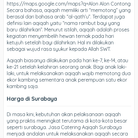
https://maps.google.com/maps?q=Alon Alon Contong
Secara bahasa, aqiqah memiliki arti “memotong” yang
berasal dari bahasa arab “al-qath’u”. Terdapat juga
definisi lain aqiqah yaitu “nama rambut bayi yang
baru dilahirkan”. Menurut istilah, aqiqah adalah proses
kegiatan menyembelih hewan ternak pada hari
ketujuh setelah bayi dilahirkan. Hal ini dilakukan
sebagai wujud rasa syukur kepada Allah SWT.
Aqiqah biasanya dilakukan pada hari ke-7, ke-14, atau
ke-21 setelah kelahiran seorang anak. Bagi anak laki-
laki, untuk melaksanakan aqiqah wajib memotong dua
ekor kambing sementara anak perempuan satu ekor
kambing saja.
Harga di Surabaya
Di masa kini, kebutuhan akan pelaksanaan aqiqah
yang praktis meningkat terutama di kota-kota besar
seperti surabaya. Jasa Catering Aqiqah Surabaya
menjadi andalan untuk melaksanakan aqiqah secara