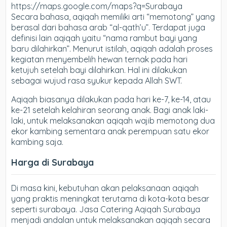
https://maps.google.com/maps?q=Surabaya
Secara bahasa, aqiqah memiliki arti “memotong” yang
berasal dari bahasa arab “al-qath’u”. Terdapat juga
definisi lain aqiqah yaitu “nama rambut bayi yang
baru dilahirkan”. Menurut istilah, aqiqah adalah proses
kegiatan menyembelih hewan ternak pada hari
ketujuh setelah bayi dilahirkan. Hal ini dilakukan
sebagai wujud rasa syukur kepada Allah SWT.
Aqiqah biasanya dilakukan pada hari ke-7, ke-14, atau
ke-21 setelah kelahiran seorang anak. Bagi anak laki-
laki, untuk melaksanakan aqiqah wajib memotong dua
ekor kambing sementara anak perempuan satu ekor
kambing saja.
Harga di Surabaya
Di masa kini, kebutuhan akan pelaksanaan aqiqah
yang praktis meningkat terutama di kota-kota besar
seperti surabaya. Jasa Catering Aqiqah Surabaya
menjadi andalan untuk melaksanakan aqiqah secara