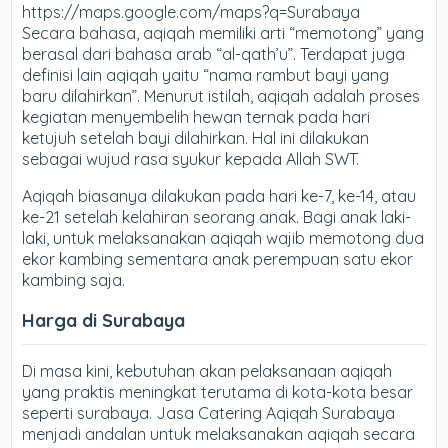
https://maps.google.com/maps?q=Surabaya
Secara bahasa, aqiqah memiliki arti “memotong” yang
berasal dari bahasa arab “al-qath’u”. Terdapat juga
definisi lain aqiqah yaitu “nama rambut bayi yang
baru dilahirkan”. Menurut istilah, aqiqah adalah proses
kegiatan menyembelih hewan ternak pada hari
ketujuh setelah bayi dilahirkan. Hal ini dilakukan
sebagai wujud rasa syukur kepada Allah SWT.
Aqiqah biasanya dilakukan pada hari ke-7, ke-14, atau
ke-21 setelah kelahiran seorang anak. Bagi anak laki-
laki, untuk melaksanakan aqiqah wajib memotong dua
ekor kambing sementara anak perempuan satu ekor
kambing saja.
Harga di Surabaya
Di masa kini, kebutuhan akan pelaksanaan aqiqah
yang praktis meningkat terutama di kota-kota besar
seperti surabaya. Jasa Catering Aqiqah Surabaya
menjadi andalan untuk melaksanakan aqiqah secara