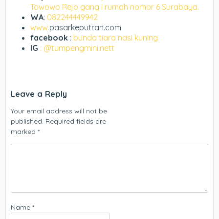
Towowo Rejo gang I rumah nomor 6 Surabaya.
WA
:
082244449942
www.
pasarkeputran.com
facebook
:
bunda tiara nasi kuning
IG
: @tumpengmini.nett
Leave a Reply
Your email address will not be
published.
Required fields are
marked
*
Name
*