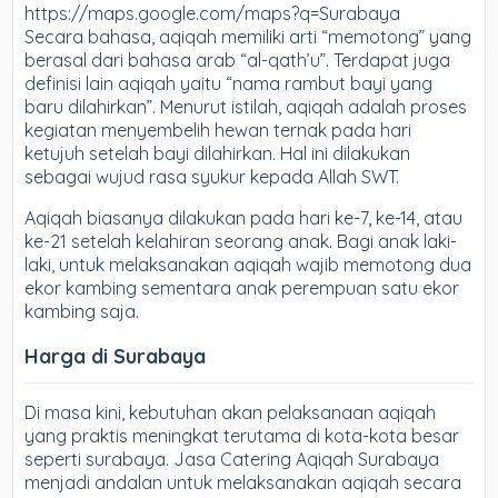
https://maps.google.com/maps?q=Surabaya
Secara bahasa, aqiqah memiliki arti “memotong” yang
berasal dari bahasa arab “al-qath’u”. Terdapat juga
definisi lain aqiqah yaitu “nama rambut bayi yang
baru dilahirkan”. Menurut istilah, aqiqah adalah proses
kegiatan menyembelih hewan ternak pada hari
ketujuh setelah bayi dilahirkan. Hal ini dilakukan
sebagai wujud rasa syukur kepada Allah SWT.
Aqiqah biasanya dilakukan pada hari ke-7, ke-14, atau
ke-21 setelah kelahiran seorang anak. Bagi anak laki-
laki, untuk melaksanakan aqiqah wajib memotong dua
ekor kambing sementara anak perempuan satu ekor
kambing saja.
Harga di Surabaya
Di masa kini, kebutuhan akan pelaksanaan aqiqah
yang praktis meningkat terutama di kota-kota besar
seperti surabaya. Jasa Catering Aqiqah Surabaya
menjadi andalan untuk melaksanakan aqiqah secara