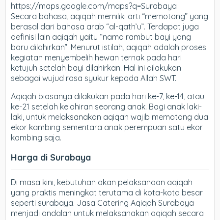
https://maps.google.com/maps?q=Surabaya
Secara bahasa, aqiqah memiliki arti “memotong” yang
berasal dari bahasa arab “al-qath’u”. Terdapat juga
definisi lain aqiqah yaitu “nama rambut bayi yang
baru dilahirkan”. Menurut istilah, aqiqah adalah proses
kegiatan menyembelih hewan ternak pada hari
ketujuh setelah bayi dilahirkan. Hal ini dilakukan
sebagai wujud rasa syukur kepada Allah SWT.
Aqiqah biasanya dilakukan pada hari ke-7, ke-14, atau
ke-21 setelah kelahiran seorang anak. Bagi anak laki-
laki, untuk melaksanakan aqiqah wajib memotong dua
ekor kambing sementara anak perempuan satu ekor
kambing saja.
Harga di Surabaya
Di masa kini, kebutuhan akan pelaksanaan aqiqah
yang praktis meningkat terutama di kota-kota besar
seperti surabaya. Jasa Catering Aqiqah Surabaya
menjadi andalan untuk melaksanakan aqiqah secara