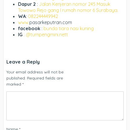
Dapur 2
:
Jalan Kenjeran nomor 245 Masuk
Towowo Rejo gang I rumah nomor 6 Surabaya.
WA
:
082244449942
www.
pasarkeputran.com
facebook
:
bunda tiara nasi kuning
IG
: @tumpengmini.nett
Leave a Reply
Your email address will not be
published.
Required fields are
marked
*
Name
*