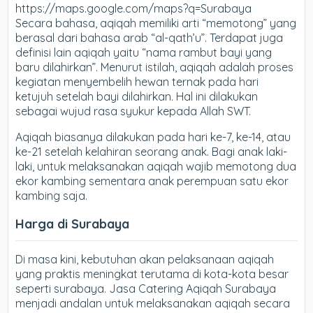
https://maps.google.com/maps?q=Surabaya
Secara bahasa, aqiqah memiliki arti “memotong” yang
berasal dari bahasa arab “al-qath’u”. Terdapat juga
definisi lain aqiqah yaitu “nama rambut bayi yang
baru dilahirkan”. Menurut istilah, aqiqah adalah proses
kegiatan menyembelih hewan ternak pada hari
ketujuh setelah bayi dilahirkan. Hal ini dilakukan
sebagai wujud rasa syukur kepada Allah SWT.
Aqiqah biasanya dilakukan pada hari ke-7, ke-14, atau
ke-21 setelah kelahiran seorang anak. Bagi anak laki-
laki, untuk melaksanakan aqiqah wajib memotong dua
ekor kambing sementara anak perempuan satu ekor
kambing saja.
Harga di Surabaya
Di masa kini, kebutuhan akan pelaksanaan aqiqah
yang praktis meningkat terutama di kota-kota besar
seperti surabaya. Jasa Catering Aqiqah Surabaya
menjadi andalan untuk melaksanakan aqiqah secara