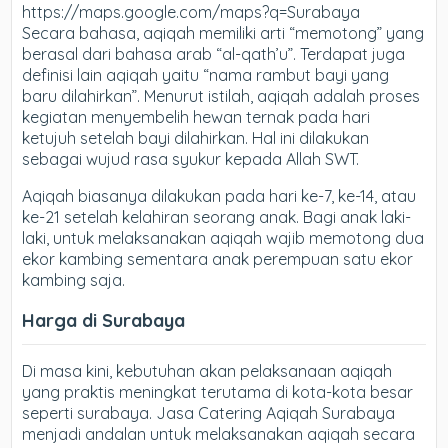
https://maps.google.com/maps?q=Surabaya
Secara bahasa, aqiqah memiliki arti “memotong” yang
berasal dari bahasa arab “al-qath’u”. Terdapat juga
definisi lain aqiqah yaitu “nama rambut bayi yang
baru dilahirkan”. Menurut istilah, aqiqah adalah proses
kegiatan menyembelih hewan ternak pada hari
ketujuh setelah bayi dilahirkan. Hal ini dilakukan
sebagai wujud rasa syukur kepada Allah SWT.
Aqiqah biasanya dilakukan pada hari ke-7, ke-14, atau
ke-21 setelah kelahiran seorang anak. Bagi anak laki-
laki, untuk melaksanakan aqiqah wajib memotong dua
ekor kambing sementara anak perempuan satu ekor
kambing saja.
Harga di Surabaya
Di masa kini, kebutuhan akan pelaksanaan aqiqah
yang praktis meningkat terutama di kota-kota besar
seperti surabaya. Jasa Catering Aqiqah Surabaya
menjadi andalan untuk melaksanakan aqiqah secara