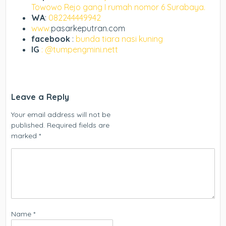
Towowo Rejo gang I rumah nomor 6 Surabaya.
WA
:
082244449942
www.
pasarkeputran.com
facebook
:
bunda tiara nasi kuning
IG
: @tumpengmini.nett
Leave a Reply
Your email address will not be
published.
Required fields are
marked
*
Name
*