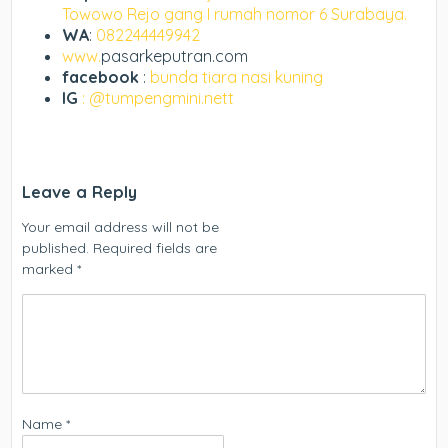
Towowo Rejo gang I rumah nomor 6 Surabaya.
WA
:
082244449942
www.
pasarkeputran.com
facebook
:
bunda tiara nasi kuning
IG
: @tumpengmini.nett
Leave a Reply
Your email address will not be
published.
Required fields are
marked
*
Name
*