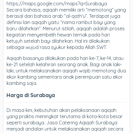
https://maps.google.com/maps?q=Surabaya
Secara bahasa, aqiqah memiliki arti “memotong” yang
berasal dari bahasa arab “al-qath’u”. Terdapat juga
definisi lain aqiqah yaitu “nama rambut bayi yang
baru dilahirkan”. Menurut istilah, aqiqah adalah proses
kegiatan menyembelih hewan ternak pada hari
ketujuh setelah bayi dilahirkan. Hal ini dilakukan
sebagai wujud rasa syukur kepada Allah SWT.
Aqiqah biasanya dilakukan pada hari ke-7, ke-14, atau
ke-21 setelah kelahiran seorang anak. Bagi anak laki-
laki, untuk melaksanakan aqiqah wajib memotong dua
ekor kambing sementara anak perempuan satu ekor
kambing saja.
Harga di Surabaya
Di masa kini, kebutuhan akan pelaksanaan aqiqah
yang praktis meningkat terutama di kota-kota besar
seperti surabaya. Jasa Catering Aqiqah Surabaya
menjadi andalan untuk melaksanakan aqiqah secara