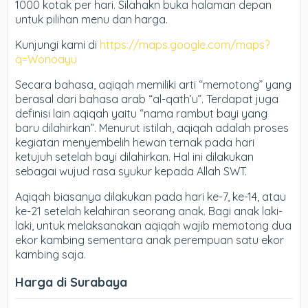
1000 kotak per hari. Silahakn buka halaman depan
untuk pilihan menu dan harga.
Kunjungi kami di
https://maps.google.com/maps?
q=Wonoayu
Secara bahasa, aqiqah memiliki arti “memotong” yang
berasal dari bahasa arab “al-qath’u”. Terdapat juga
definisi lain aqiqah yaitu “nama rambut bayi yang
baru dilahirkan”. Menurut istilah, aqiqah adalah proses
kegiatan menyembelih hewan ternak pada hari
ketujuh setelah bayi dilahirkan. Hal ini dilakukan
sebagai wujud rasa syukur kepada Allah SWT.
Aqiqah biasanya dilakukan pada hari ke-7, ke-14, atau
ke-21 setelah kelahiran seorang anak. Bagi anak laki-
laki, untuk melaksanakan aqiqah wajib memotong dua
ekor kambing sementara anak perempuan satu ekor
kambing saja.
Harga di Surabaya