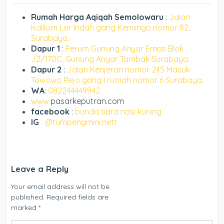
Rumah Harga Aqiqah Semolowaru
:
Jalan
Kalilom Lor Indah gang Kenongo nomor 82,
Surabaya.
Dapur 1
:
Perum Gunung Anyar Emas Blok
J2/170C, Gunung Anyar Tambak Surabaya.
Dapur 2
:
Jalan Kenjeran nomor 245 Masuk
Towowo Rejo gang I rumah nomor 6 Surabaya.
WA
:
082244449942
www.
pasarkeputran.com
facebook
:
bunda tiara nasi kuning
IG
: @tumpengmini.nett
Leave a Reply
Your email address will not be
published.
Required fields are
marked
*