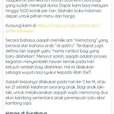
tasyakuran pernikahan, Khitan atau kirim doa bagi
yang sudah meningal dunia. Dapar kami bisa melayani
hingga 1000 kotak per hari. Silahakn buka halaman
depan untuk pilihan menu dan harga.
Kunjungi kami di
https://maps.google.com/maps?
q=Semolowaru
Secara bahasa, aqiqah memiliki arti “memotong” yang
berasal dari bahasa arab “al-qath’u”. Terdapat juga
definisi lain aqiqah yaitu “nama rambut bayi yang
baru dilahirkan”. Menurut istilah, aqiqah adalah proses
kegiatan menyembelih hewan ternak pada hari
ketujuh setelah bayi dilahirkan. Hal ini dilakukan
sebagai wujud rasa syukur kepada Allah SWT.
Aqiqah biasanya dilakukan pada hari ke-7, ke-14, atau
ke-21 setelah kelahiran seorang anak. Bagi anak laki-
laki, untuk melaksanakan aqiqah wajib memotong dua
ekor kambing sementara anak perempuan satu ekor
kambing saja.
Harga di Surabaya