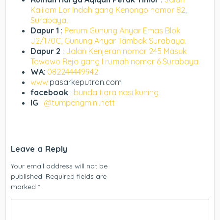
Kalilom Lor Indah gang Kenongo nomor 82,
Surabaya.
Dapur 1
:
Perum Gunung Anyar Emas Blok
J2/170C, Gunung Anyar Tambak Surabaya.
Dapur 2
:
Jalan Kenjeran nomor 245 Masuk
Towowo Rejo gang I rumah nomor 6 Surabaya.
WA
:
082244449942
www.
pasarkeputran.com
facebook
:
bunda tiara nasi kuning
IG
: @tumpengmini.nett
Leave a Reply
Your email address will not be
published.
Required fields are
marked
*