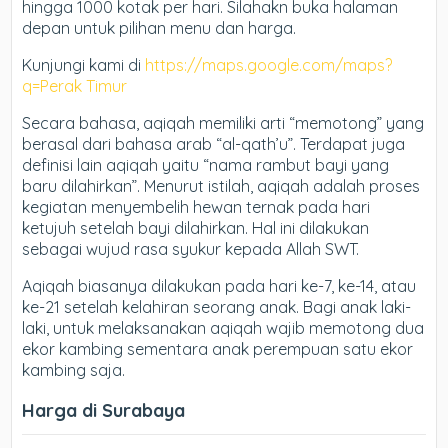
hingga 1000 kotak per hari. Silahakn buka halaman
depan untuk pilihan menu dan harga.
Kunjungi kami di
https://maps.google.com/maps?
q=Perak Timur
Secara bahasa, aqiqah memiliki arti “memotong” yang
berasal dari bahasa arab “al-qath’u”. Terdapat juga
definisi lain aqiqah yaitu “nama rambut bayi yang
baru dilahirkan”. Menurut istilah, aqiqah adalah proses
kegiatan menyembelih hewan ternak pada hari
ketujuh setelah bayi dilahirkan. Hal ini dilakukan
sebagai wujud rasa syukur kepada Allah SWT.
Aqiqah biasanya dilakukan pada hari ke-7, ke-14, atau
ke-21 setelah kelahiran seorang anak. Bagi anak laki-
laki, untuk melaksanakan aqiqah wajib memotong dua
ekor kambing sementara anak perempuan satu ekor
kambing saja.
Harga di Surabaya