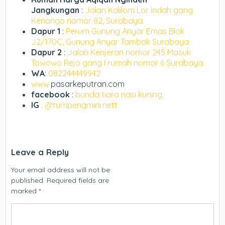
Jangkungan
:
Jalan Kalilom Lor Indah gang
Kenongo nomor 82, Surabaya.
Dapur 1
:
Perum Gunung Anyar Emas Blok
J2/170C, Gunung Anyar Tambak Surabaya.
Dapur 2
:
Jalan Kenjeran nomor 245 Masuk
Towowo Rejo gang I rumah nomor 6 Surabaya.
WA
:
082244449942
www.
pasarkeputran.com
facebook
:
bunda tiara nasi kuning
IG
: @tumpengmini.nett
Leave a Reply
Your email address will not be
published.
Required fields are
marked
*