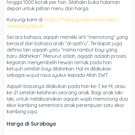
hingga 1000 kotak per hari. Silahakn buka halaman
depan untuk pilihan menu dan harga.
Kunjungi kami di
https://maps.google.com/maps?
q=Kedung Baruk
Secara bahasa, aqiqah memiliki arti “memotong” yang
berasal dari bahasa arab “al-qath’u”. Terdapat juga
definisi lain aqiqah yaitu “nama rambut bayi yang
baru dilahirkan”. Menurut istilah, aqiqah adalah proses
kegiatan menyembelih hewan ternak pada hari
ketujuh setelah bayi dilahirkan. Hal ini dilakukan
sebagai wujud rasa syukur kepada Allah SWT.
Aqiqah biasanya dilakukan pada hari ke-7, ke-14, atau
ke-21 setelah kelahiran seorang anak. Bagi anak laki-
laki, untuk melaksanakan aqiqah wajib memotong dua
ekor kambing sementara anak perempuan satu ekor
kambing saja.
Harga di Surabaya