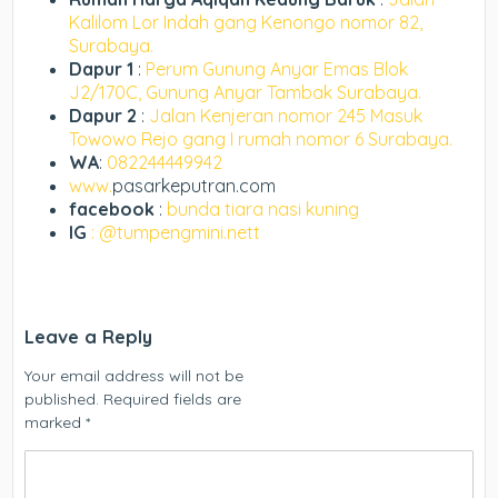
Kalilom Lor Indah gang Kenongo nomor 82,
Surabaya.
Dapur 1
:
Perum Gunung Anyar Emas Blok
J2/170C, Gunung Anyar Tambak Surabaya.
Dapur 2
:
Jalan Kenjeran nomor 245 Masuk
Towowo Rejo gang I rumah nomor 6 Surabaya.
WA
:
082244449942
www.
pasarkeputran.com
facebook
:
bunda tiara nasi kuning
IG
: @tumpengmini.nett
Leave a Reply
Your email address will not be
published.
Required fields are
marked
*