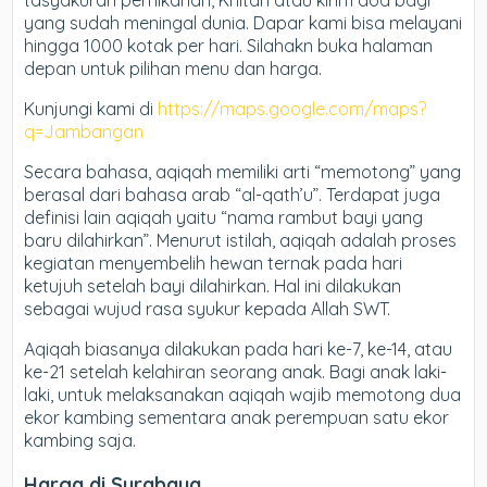
tasyakuran pernikahan, Khitan atau kirim doa bagi
yang sudah meningal dunia. Dapar kami bisa melayani
hingga 1000 kotak per hari. Silahakn buka halaman
depan untuk pilihan menu dan harga.
Kunjungi kami di
https://maps.google.com/maps?
q=Jambangan
Secara bahasa, aqiqah memiliki arti “memotong” yang
berasal dari bahasa arab “al-qath’u”. Terdapat juga
definisi lain aqiqah yaitu “nama rambut bayi yang
baru dilahirkan”. Menurut istilah, aqiqah adalah proses
kegiatan menyembelih hewan ternak pada hari
ketujuh setelah bayi dilahirkan. Hal ini dilakukan
sebagai wujud rasa syukur kepada Allah SWT.
Aqiqah biasanya dilakukan pada hari ke-7, ke-14, atau
ke-21 setelah kelahiran seorang anak. Bagi anak laki-
laki, untuk melaksanakan aqiqah wajib memotong dua
ekor kambing sementara anak perempuan satu ekor
kambing saja.
Harga di Surabaya