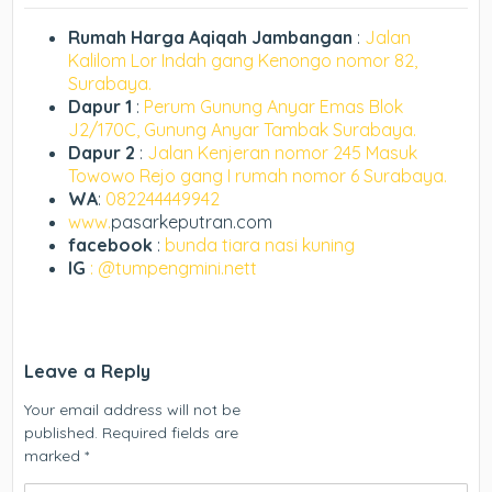
Rumah Harga Aqiqah Jambangan
:
Jalan
Kalilom Lor Indah gang Kenongo nomor 82,
Surabaya.
Dapur 1
:
Perum Gunung Anyar Emas Blok
J2/170C, Gunung Anyar Tambak Surabaya.
Dapur 2
:
Jalan Kenjeran nomor 245 Masuk
Towowo Rejo gang I rumah nomor 6 Surabaya.
WA
:
082244449942
www.
pasarkeputran.com
facebook
:
bunda tiara nasi kuning
IG
: @tumpengmini.nett
Leave a Reply
Your email address will not be
published.
Required fields are
marked
*