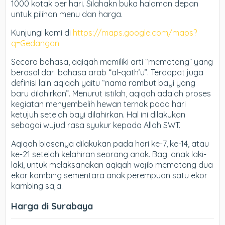
1000 kotak per hari. Silahakn buka halaman depan
untuk pilihan menu dan harga.
Kunjungi kami di
https://maps.google.com/maps?
q=Gedangan
Secara bahasa, aqiqah memiliki arti “memotong” yang
berasal dari bahasa arab “al-qath’u”. Terdapat juga
definisi lain aqiqah yaitu “nama rambut bayi yang
baru dilahirkan”. Menurut istilah, aqiqah adalah proses
kegiatan menyembelih hewan ternak pada hari
ketujuh setelah bayi dilahirkan. Hal ini dilakukan
sebagai wujud rasa syukur kepada Allah SWT.
Aqiqah biasanya dilakukan pada hari ke-7, ke-14, atau
ke-21 setelah kelahiran seorang anak. Bagi anak laki-
laki, untuk melaksanakan aqiqah wajib memotong dua
ekor kambing sementara anak perempuan satu ekor
kambing saja.
Harga di Surabaya