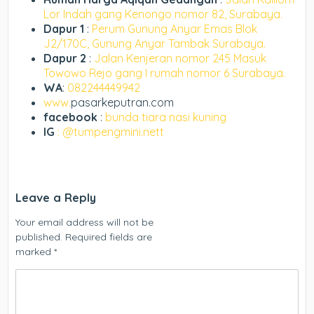
Lor Indah gang Kenongo nomor 82, Surabaya.
Dapur 1
:
Perum Gunung Anyar Emas Blok
J2/170C, Gunung Anyar Tambak Surabaya.
Dapur 2
:
Jalan Kenjeran nomor 245 Masuk
Towowo Rejo gang I rumah nomor 6 Surabaya.
WA
:
082244449942
www.
pasarkeputran.com
facebook
:
bunda tiara nasi kuning
IG
: @tumpengmini.nett
Leave a Reply
Your email address will not be
published.
Required fields are
marked
*