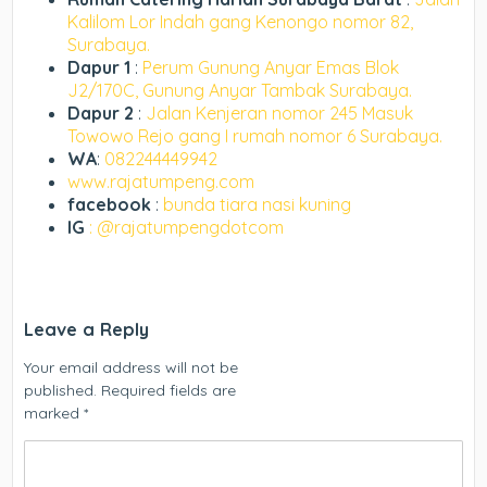
Kalilom Lor Indah gang Kenongo nomor 82,
Surabaya.
Dapur 1
:
Perum Gunung Anyar Emas Blok
J2/170C, Gunung Anyar Tambak Surabaya.
Dapur 2
:
Jalan Kenjeran nomor 245 Masuk
Towowo Rejo gang I rumah nomor 6 Surabaya.
WA
:
082244449942
www.rajatumpeng.com
facebook
:
bunda tiara nasi kuning
IG
: @rajatumpengdotcom
Leave a Reply
Your email address will not be
published.
Required fields are
marked
*