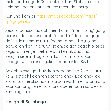
melayani hingga 1000 kotak per hari. Silahakn buka
halaman depan untuk pilihan menu dan harga.
Kunjungi kami di
https://maps.google.com/maps?
q=Ngagelrejo
Secara bahasa, aqiqah memiliki arti “memotong” yang
berasal dari bahasa arab “al-qath’u”. Terdapat juga
definisi lain aqiqah yaitu “nama rambut bayi yang
baru dilahirkan”. Menurut istilah, aqiqah adalah proses
kegiatan menyembelih hewan ternak pada hari
ketujuh setelah bayi dilahirkan. Hal ini dilakukan
sebagai wujud rasa syukur kepada Allah SWT.
Aqiqah biasanya dilakukan pada hari ke-7, ke-14, atau
ke-21 setelah kelahiran seorang anak. Bagi anak laki-
laki, untuk melaksanakan aqiqah wajib memotong dua
ekor kambing sementara anak perempuan satu ekor
kambing saja.
Harga di Surabaya