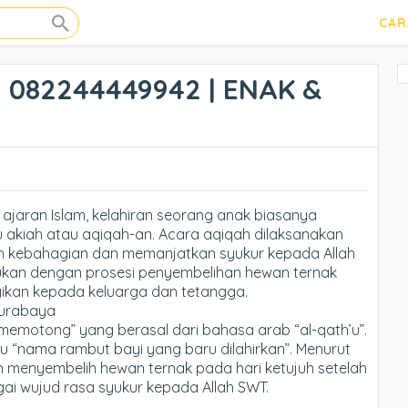
CAR
 082244449942 | ENAK &
jaran Islam, kelahiran seorang anak biasanya
 akiah atau aqiqah-an. Acara aqiqah dilaksanakan
 kebahagian dan memanjatkan syukur kepada Allah
ukan dengan prosesi penyembelihan hewan ternak
agikan kepada keluarga dan tetangga.
Surabaya
“memotong” yang berasal dari bahasa arab “al-qath’u”.
itu “nama rambut bayi yang baru dilahirkan”. Menurut
an menyembelih hewan ternak pada hari ketujuh setelah
bagai wujud rasa syukur kepada Allah SWT.