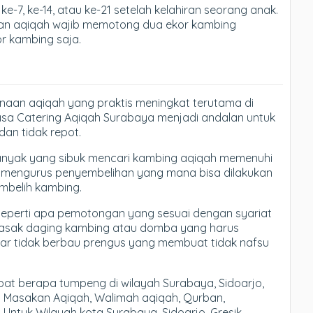
e-7, ke-14, atau ke-21 setelah kelahiran seorang anak.
akan aqiqah wajib memotong dua ekor kambing
r kambing saja.
anaan aqiqah yang praktis meningkat terutama di
asa Catering Aqiqah Surabaya menjadi andalan untuk
an tidak repot.
banyak yang sibuk mencari kambing aqiqah memenuhi
rus mengurus penyembelihan yang mana bisa dilakukan
mbelih kambing.
eperti apa pemotongan yang sesuai dengan syariat
masak daging kambing atau domba yang harus
gar tidak berbau prengus yang membuat tidak nafsu
t berapa tumpeng di wilayah Surabaya, Sidoarjo,
n Masakan Aqiqah, Walimah aqiqah, Qurban,
 Untuk Wilayah kota Surabaya, Sidoarjo, Gresik,