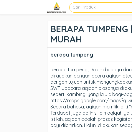
BERAPA TUMPENG |
MURAH
berapa tumpeng
berapa tumpeng, Dalam budaya dan a
dirayakan dengan acara aqiqoh atau
dengan tujuan untuk mengungkapkan
SWT. Upacara aqiqah biasanya dilak
seperti kambing, yang lalu dibagi-b
https://maps.google.com/maps?q=
Secara bahasa, aqiqah memiliki arti 
Terdapat juga definisi lain aqiqah ya
istilah, aqiqah adalah proses kegiat
bayi dilahirkan. Hal ini dilakukan se