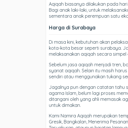
Aqiqah biasanya dilakukan pada hari k
Bagi anak laki-laki, untuk melaksan
sementara anak perempuan satu eko
Harga di Surabaya
Di masa kini, kebutuhan akan pelaks
kota-kota besar seperti surabaya. J
melaksanakan aqiqah secara simpel d
Sebelum jasa aqiqah menjadi tren, 
syariat aqiqah. Selain itu masih ha
sendiri atau menggunakan tukang se
Jagalnya pun dengan catatan tahu s
agama Islam, belum lagi proses me
ditangani oleh yang ahli memasak a
untuk dimakan.
Kami Namira Aqiqah merupakan tempa
Gresik, Bangkalan, Menerima Pesana
Tasyakuran, ataupun hajatan lainnya.