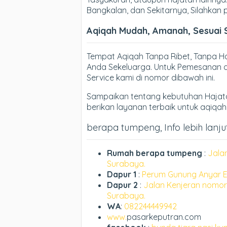
Bangkalan, dan Sekitarnya, Silahkan
Aqiqah Mudah, Amanah, Sesuai 
Tempat Aqiqah Tanpa Ribet, Tanpa 
Anda Sekeluarga. Untuk Pemesanan d
Service kami di nomor dibawah ini.
Sampaikan tentang kebutuhan Hajata
berikan layanan terbaik untuk aqiqa
berapa tumpeng, Info lebih lanju
Rumah berapa tumpeng
:
Jala
Surabaya.
Dapur 1
:
Perum Gunung Anyar E
Dapur 2
:
Jalan Kenjeran nomor
Surabaya.
WA
:
082244449942
www.
pasarkeputran.com