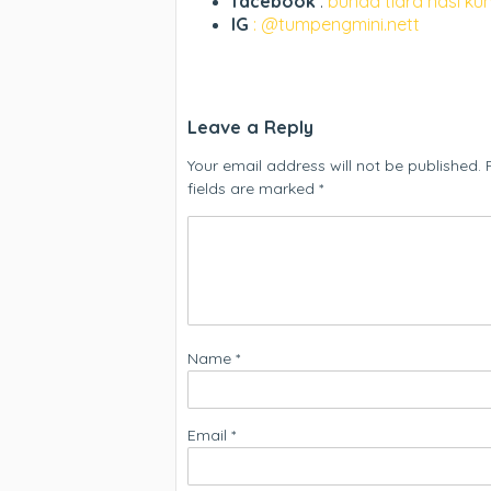
facebook
:
bunda tiara nasi ku
IG
: @tumpengmini.nett
Leave a Reply
Your email address will not be published.
fields are marked
*
Name
*
Email
*