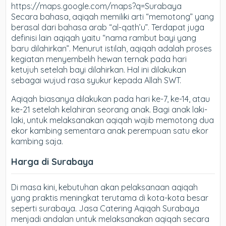
https://maps.google.com/maps?q=Surabaya
Secara bahasa, aqiqah memiliki arti “memotong” yang
berasal dari bahasa arab “al-qath’u”. Terdapat juga
definisi lain aqiqah yaitu “nama rambut bayi yang
baru dilahirkan”. Menurut istilah, aqiqah adalah proses
kegiatan menyembelih hewan ternak pada hari
ketujuh setelah bayi dilahirkan. Hal ini dilakukan
sebagai wujud rasa syukur kepada Allah SWT.
Aqiqah biasanya dilakukan pada hari ke-7, ke-14, atau
ke-21 setelah kelahiran seorang anak. Bagi anak laki-
laki, untuk melaksanakan aqiqah wajib memotong dua
ekor kambing sementara anak perempuan satu ekor
kambing saja.
Harga di Surabaya
Di masa kini, kebutuhan akan pelaksanaan aqiqah
yang praktis meningkat terutama di kota-kota besar
seperti surabaya. Jasa Catering Aqiqah Surabaya
menjadi andalan untuk melaksanakan aqiqah secara