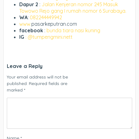
Dapur 2
:
Jalan Kenjeran nomor 245 Masuk
Towowo Rejo gang I rumah nomor 6 Surabaya.
WA
:
082244449942
www.
pasarkeputran.com
facebook
:
bunda tiara nasi kuning
IG
: @tumpengmini.nett
Leave a Reply
Your email address will not be
published.
Required fields are
marked
*
Name
*