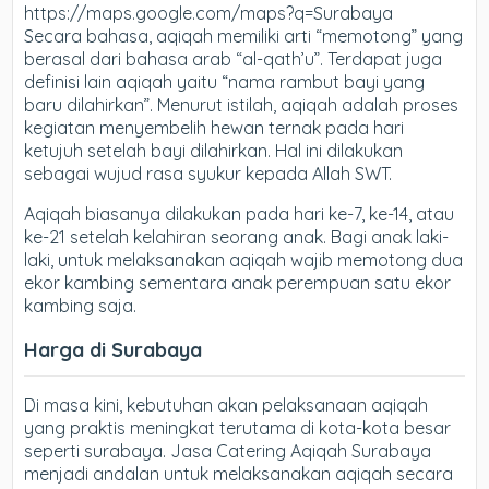
https://maps.google.com/maps?q=Surabaya
Secara bahasa, aqiqah memiliki arti “memotong” yang
berasal dari bahasa arab “al-qath’u”. Terdapat juga
definisi lain aqiqah yaitu “nama rambut bayi yang
baru dilahirkan”. Menurut istilah, aqiqah adalah proses
kegiatan menyembelih hewan ternak pada hari
ketujuh setelah bayi dilahirkan. Hal ini dilakukan
sebagai wujud rasa syukur kepada Allah SWT.
Aqiqah biasanya dilakukan pada hari ke-7, ke-14, atau
ke-21 setelah kelahiran seorang anak. Bagi anak laki-
laki, untuk melaksanakan aqiqah wajib memotong dua
ekor kambing sementara anak perempuan satu ekor
kambing saja.
Harga di Surabaya
Di masa kini, kebutuhan akan pelaksanaan aqiqah
yang praktis meningkat terutama di kota-kota besar
seperti surabaya. Jasa Catering Aqiqah Surabaya
menjadi andalan untuk melaksanakan aqiqah secara