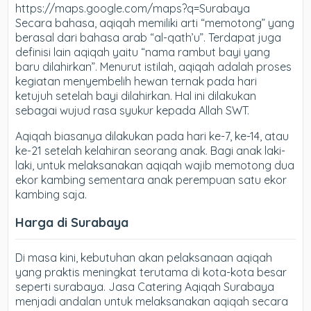
https://maps.google.com/maps?q=Surabaya
Secara bahasa, aqiqah memiliki arti “memotong” yang
berasal dari bahasa arab “al-qath’u”. Terdapat juga
definisi lain aqiqah yaitu “nama rambut bayi yang
baru dilahirkan”. Menurut istilah, aqiqah adalah proses
kegiatan menyembelih hewan ternak pada hari
ketujuh setelah bayi dilahirkan. Hal ini dilakukan
sebagai wujud rasa syukur kepada Allah SWT.
Aqiqah biasanya dilakukan pada hari ke-7, ke-14, atau
ke-21 setelah kelahiran seorang anak. Bagi anak laki-
laki, untuk melaksanakan aqiqah wajib memotong dua
ekor kambing sementara anak perempuan satu ekor
kambing saja.
Harga di Surabaya
Di masa kini, kebutuhan akan pelaksanaan aqiqah
yang praktis meningkat terutama di kota-kota besar
seperti surabaya. Jasa Catering Aqiqah Surabaya
menjadi andalan untuk melaksanakan aqiqah secara