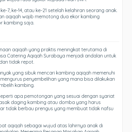
e-7, ke-14, atau ke-21 setelah kelahiran seorang anak.
akan aqiqah wajib memotong dua ekor kambing
r kambing saja.
anaan aqiqah yang praktis meningkat terutama di
asa Catering Aqiqah Surabaya menjadi andalan untuk
an tidak repot.
banyak yang sibuk mencari kambing aqiqah memenuhi
rus mengurus penyembelihan yang mana bisa dilakukan
mbelih kambing.
eperti apa pemotongan yang sesuai dengan syariat
masak daging kambing atau domba yang harus
gar tidak berbau prengus yang membuat tidak nafsu
t aqiqah sebagai wujud atas lahirnya anak di
 Bangkalan, Menerima Pesanan Masakan Aqiqah,