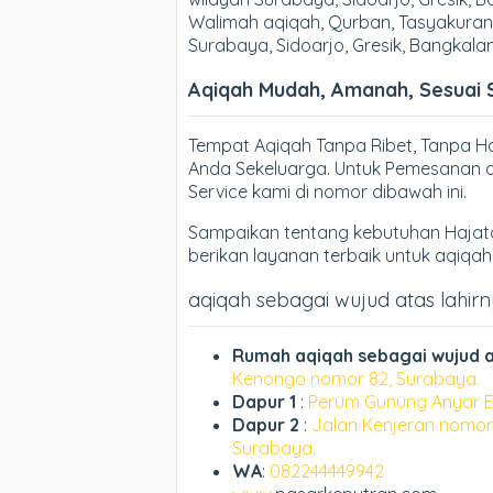
Walimah aqiqah, Qurban, Tasyakuran,
Surabaya, Sidoarjo, Gresik, Bangkala
Aqiqah Mudah, Amanah, Sesuai 
Tempat Aqiqah Tanpa Ribet, Tanpa 
Anda Sekeluarga. Untuk Pemesanan d
Service kami di nomor dibawah ini.
Sampaikan tentang kebutuhan Hajata
berikan layanan terbaik untuk aqiqa
aqiqah sebagai wujud atas lahirny
Rumah aqiqah sebagai wujud a
Kenongo nomor 82, Surabaya.
Dapur 1
:
Perum Gunung Anyar E
Dapur 2
:
Jalan Kenjeran nomor
Surabaya.
WA
:
082244449942