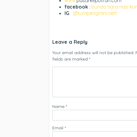
www.
pasarkeputran.com
facebook
:
bunda tiara nasi ku
IG
: @tumpengmini.nett
Leave a Reply
Your email address will not be published.
fields are marked
*
Name
*
Email
*