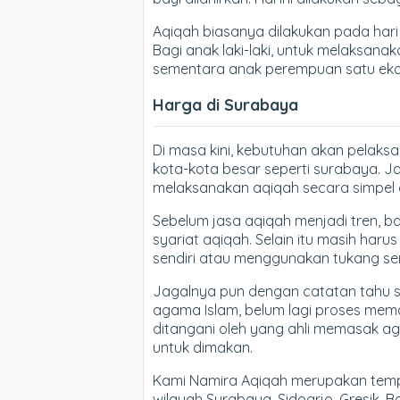
Aqiqah biasanya dilakukan pada hari k
Bagi anak laki-laki, untuk melaksan
sementara anak perempuan satu eko
Harga di Surabaya
Di masa kini, kebutuhan akan pelaks
kota-kota besar seperti surabaya. J
melaksanakan aqiqah secara simpel d
Sebelum jasa aqiqah menjadi tren, 
syariat aqiqah. Selain itu masih ha
sendiri atau menggunakan tukang se
Jagalnya pun dengan catatan tahu s
agama Islam, belum lagi proses me
ditangani oleh yang ahli memasak a
untuk dimakan.
Kami Namira Aqiqah merupakan tempa
wilayah Surabaya, Sidoarjo, Gresik,