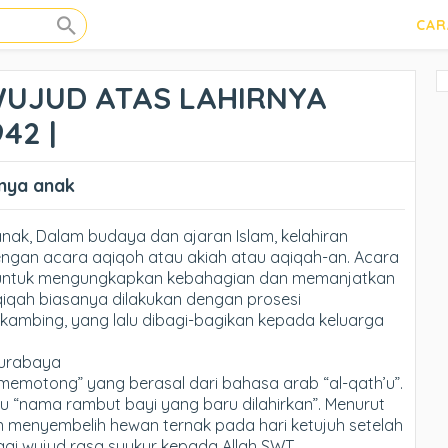
CAR
WUJUD ATAS LAHIRNYA
42 |
rnya anak
anak, Dalam budaya dan ajaran Islam, kelahiran
ngan acara aqiqoh atau akiah atau aqiqah-an. Acara
n untuk mengungkapkan kebahagian dan memanjatkan
qiqah biasanya dilakukan dengan prosesi
kambing, yang lalu dibagi-bagikan kepada keluarga
Surabaya
“memotong” yang berasal dari bahasa arab “al-qath’u”.
itu “nama rambut bayi yang baru dilahirkan”. Menurut
an menyembelih hewan ternak pada hari ketujuh setelah
bagai wujud rasa syukur kepada Allah SWT.