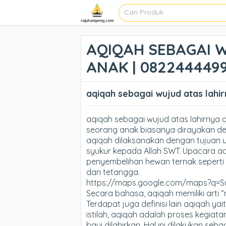
AQIQAH SEBAGAI 
ANAK | 0822444499
aqiqah sebagai wujud atas lahi
aqiqah sebagai wujud atas lahirnya 
seorang anak biasanya dirayakan de
aqiqah dilaksanakan dengan tujua
syukur kepada Allah SWT. Upacara a
penyembelihan hewan ternak seperti 
dan tetangga.
https://maps.google.com/maps?q=
Secara bahasa, aqiqah memiliki arti 
Terdapat juga definisi lain aqiqah ya
istilah, aqiqah adalah proses kegiat
bayi dilahirkan. Hal ini dilakukan se