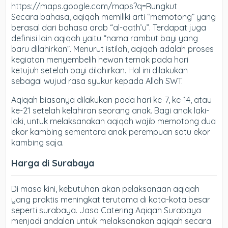
https://maps.google.com/maps?q=Rungkut
Secara bahasa, aqiqah memiliki arti “memotong” yang
berasal dari bahasa arab “al-qath’u”. Terdapat juga
definisi lain aqiqah yaitu “nama rambut bayi yang
baru dilahirkan”. Menurut istilah, aqiqah adalah proses
kegiatan menyembelih hewan ternak pada hari
ketujuh setelah bayi dilahirkan. Hal ini dilakukan
sebagai wujud rasa syukur kepada Allah SWT.
Aqiqah biasanya dilakukan pada hari ke-7, ke-14, atau
ke-21 setelah kelahiran seorang anak. Bagi anak laki-
laki, untuk melaksanakan aqiqah wajib memotong dua
ekor kambing sementara anak perempuan satu ekor
kambing saja.
Harga di Surabaya
Di masa kini, kebutuhan akan pelaksanaan aqiqah
yang praktis meningkat terutama di kota-kota besar
seperti surabaya. Jasa Catering Aqiqah Surabaya
menjadi andalan untuk melaksanakan aqiqah secara