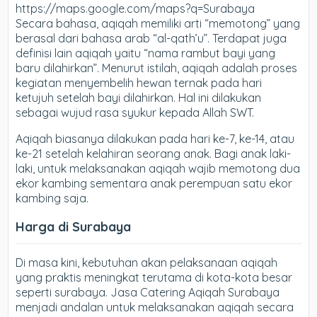
https://maps.google.com/maps?q=Surabaya
Secara bahasa, aqiqah memiliki arti “memotong” yang
berasal dari bahasa arab “al-qath’u”. Terdapat juga
definisi lain aqiqah yaitu “nama rambut bayi yang
baru dilahirkan”. Menurut istilah, aqiqah adalah proses
kegiatan menyembelih hewan ternak pada hari
ketujuh setelah bayi dilahirkan. Hal ini dilakukan
sebagai wujud rasa syukur kepada Allah SWT.
Aqiqah biasanya dilakukan pada hari ke-7, ke-14, atau
ke-21 setelah kelahiran seorang anak. Bagi anak laki-
laki, untuk melaksanakan aqiqah wajib memotong dua
ekor kambing sementara anak perempuan satu ekor
kambing saja.
Harga di Surabaya
Di masa kini, kebutuhan akan pelaksanaan aqiqah
yang praktis meningkat terutama di kota-kota besar
seperti surabaya. Jasa Catering Aqiqah Surabaya
menjadi andalan untuk melaksanakan aqiqah secara