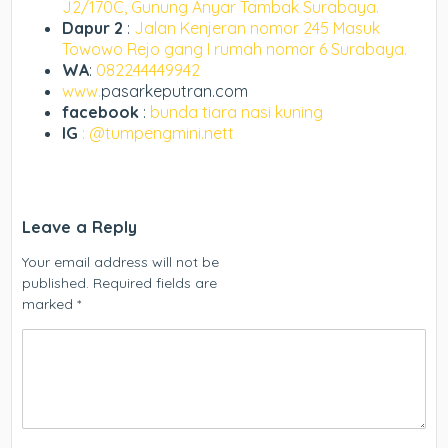
J2/170C, Gunung Anyar Tambak Surabaya.
Dapur 2
:
Jalan Kenjeran nomor 245 Masuk
Towowo Rejo gang I rumah nomor 6 Surabaya.
WA
:
082244449942
www.
pasarkeputran.com
facebook
:
bunda tiara nasi kuning
IG
: @tumpengmini.nett
Leave a Reply
Your email address will not be
published.
Required fields are
marked
*