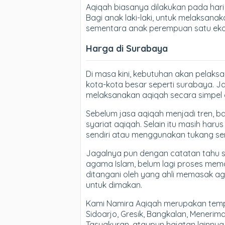
Aqiqah biasanya dilakukan pada hari k
Bagi anak laki-laki, untuk melaksan
sementara anak perempuan satu eko
Harga di Surabaya
Di masa kini, kebutuhan akan pelaks
kota-kota besar seperti surabaya. J
melaksanakan aqiqah secara simpel d
Sebelum jasa aqiqah menjadi tren, 
syariat aqiqah. Selain itu masih ha
sendiri atau menggunakan tukang se
Jagalnya pun dengan catatan tahu s
agama Islam, belum lagi proses me
ditangani oleh yang ahli memasak a
untuk dimakan.
Kami Namira Aqiqah merupakan tempa
Sidoarjo, Gresik, Bangkalan, Meneri
Tasyakuran, ataupun hajatan lainnya.