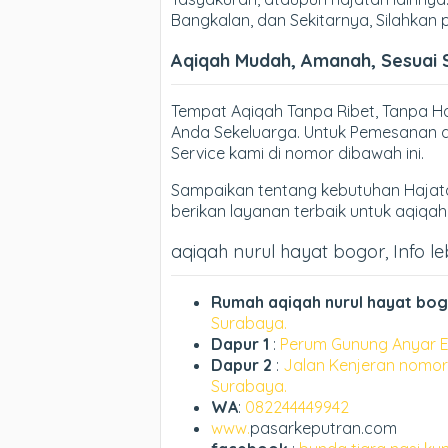
Bangkalan, dan Sekitarnya, Silahkan
Aqiqah Mudah, Amanah, Sesuai 
Tempat Aqiqah Tanpa Ribet, Tanpa 
Anda Sekeluarga. Untuk Pemesanan d
Service kami di nomor dibawah ini.
Sampaikan tentang kebutuhan Hajata
berikan layanan terbaik untuk aqiqa
aqiqah nurul hayat bogor, Info le
Rumah aqiqah nurul hayat bo
Surabaya.
Dapur 1
:
Perum Gunung Anyar E
Dapur 2
:
Jalan Kenjeran nomor
Surabaya.
WA
:
082244449942
www.
pasarkeputran.com