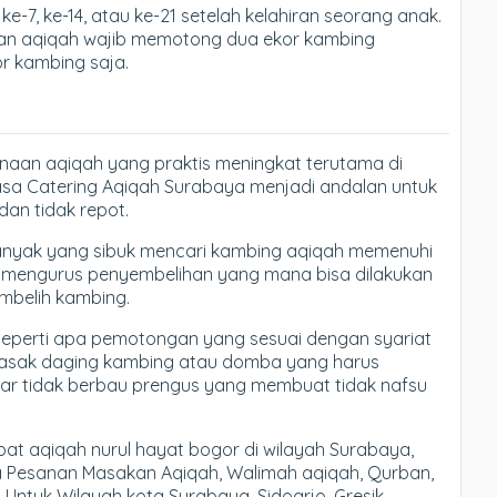
e-7, ke-14, atau ke-21 setelah kelahiran seorang anak.
akan aqiqah wajib memotong dua ekor kambing
r kambing saja.
anaan aqiqah yang praktis meningkat terutama di
asa Catering Aqiqah Surabaya menjadi andalan untuk
an tidak repot.
banyak yang sibuk mencari kambing aqiqah memenuhi
rus mengurus penyembelihan yang mana bisa dilakukan
mbelih kambing.
eperti apa pemotongan yang sesuai dengan syariat
masak daging kambing atau domba yang harus
gar tidak berbau prengus yang membuat tidak nafsu
t aqiqah nurul hayat bogor di wilayah Surabaya,
ma Pesanan Masakan Aqiqah, Walimah aqiqah, Qurban,
 Untuk Wilayah kota Surabaya, Sidoarjo, Gresik,