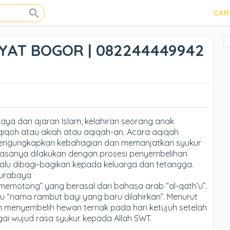
CAR
AT BOGOR | 082244449942
aya dan ajaran Islam, kelahiran seorang anak
iqoh atau akiah atau aqiqah-an. Acara aqiqah
mengungkapkan kebahagian dan memanjatkan syukur
iasanya dilakukan dengan prosesi penyembelihan
lalu dibagi-bagikan kepada keluarga dan tetangga.
Surabaya
“memotong” yang berasal dari bahasa arab “al-qath’u”.
itu “nama rambut bayi yang baru dilahirkan”. Menurut
an menyembelih hewan ternak pada hari ketujuh setelah
bagai wujud rasa syukur kepada Allah SWT.