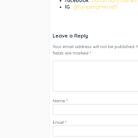
facebook
:
bunda tiara nasi ku
IG
: @tumpengmini.nett
Leave a Reply
Your email address will not be published.
fields are marked
*
Name
*
Email
*