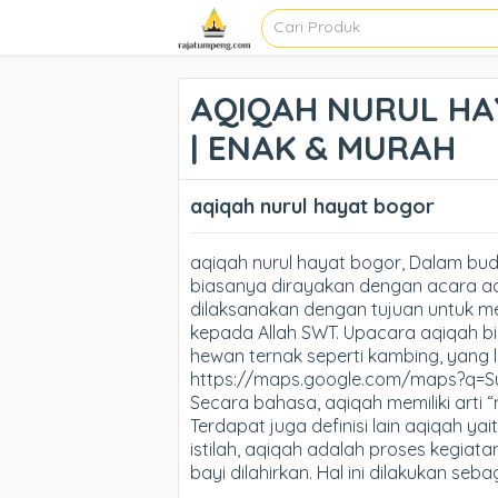
AQIQAH NURUL HAY
| ENAK & MURAH
aqiqah nurul hayat bogor
aqiqah nurul hayat bogor, Dalam bud
biasanya dirayakan dengan acara aq
dilaksanakan dengan tujuan untuk 
kepada Allah SWT. Upacara aqiqah b
hewan ternak seperti kambing, yang 
https://maps.google.com/maps?q=
Secara bahasa, aqiqah memiliki arti 
Terdapat juga definisi lain aqiqah ya
istilah, aqiqah adalah proses kegiat
bayi dilahirkan. Hal ini dilakukan se