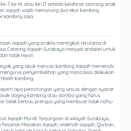
e-7, ke-14, atau ke-21 setelah kelahiran seorang anak.
akan aqiqah wajib memotong dua ekor kambing
r kambing saja.
anaan aqiqah yang praktis meningkat terutama di
asa Catering Aqiqah Surabaya menjadi andalan untuk
an tidak repot.
banyak yang sibuk mencari kambing aqiqah memenuhi
rus mengurus penyembelihan yang mana bisa dilakukan
mbelih kambing.
eperti apa pemotongan yang sesuai dengan syariat
masak daging kambing atau domba yang harus
gar tidak berbau prengus yang membuat tidak nafsu
t Aqiqah Murah Tanjungsari di wilayah Surabaya,
ma Pesanan Masakan Aqiqah, Walimah aqiqah, Qurban,
 Untuk Wilayah kota Surabaya, Sidoarjo, Gresik,