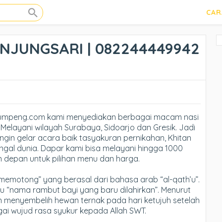
CAR
NJUNGSARI | 082244449942
jatumpeng.com kami menyediakan berbagai macam nasi
Melayani wilayah Surabaya, Sidoarjo dan Gresik. Jadi
ingin gelar acara baik tasyakuran pernikahan, Khitan
ngal dunia. Dapar kami bisa melayani hingga 1000
n depan untuk pilihan menu dan harga.
“memotong” yang berasal dari bahasa arab “al-qath’u”.
itu “nama rambut bayi yang baru dilahirkan”. Menurut
an menyembelih hewan ternak pada hari ketujuh setelah
bagai wujud rasa syukur kepada Allah SWT.