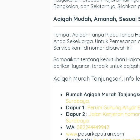
Bangkalan, dan Sekitarnya, Silahkan
Aqiqah Mudah, Amanah, Sesuai 
Tempat Aqiqah Tanpa Ribet, Tanpa 
Anda Sekeluarga. Untuk Pemesanan d
Service kami di nomor dibawah ini.
Sampaikan tentang kebutuhan Hajata
berikan layanan terbaik untuk aqiqa
Aqiqah Murah Tanjungsari, Info le
Rumah Aqiqah Murah Tanjungs
Surabaya.
Dapur 1
:
Perum Gunung Anyar E
Dapur 2
:
Jalan Kenjeran nomor
Surabaya.
WA
:
082244449942
www.
pasarkeputran.com