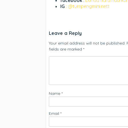
facebook
:
bunda tiara nasi ku
IG
: @tumpengmini.nett
Leave a Reply
Your email address will not be published.
fields are marked
*
Name
*
Email
*