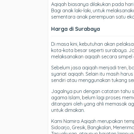
Aqiqah biasanya dilakukan pada hari k
Bagi anak laki-laki, untuk melaksan
sementara anak perempuan satu eko
Harga di Surabaya
Di masa kini, kebutuhan akan pelaks
kota-kota besar seperti surabaya. J
melaksanakan aqiqah secara simpel d
Sebelum jasa aqiqah menjadi tren, 
syariat aqiqah. Selain itu masih ha
sendiri atau menggunakan tukang se
Jagalnya pun dengan catatan tahu s
agama Islam, belum lagi proses me
ditangani oleh yang ahli memasak a
untuk dimakan.
Kami Namira Aqiqah merupakan tempa
Sidoarjo, Gresik, Bangkalan, Meneri
Tasyakuran, ataupun hajatan lainnya.