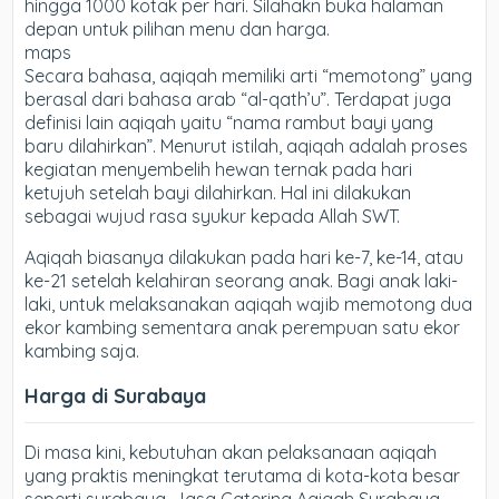
hingga 1000 kotak per hari. Silahakn buka halaman
depan untuk pilihan menu dan harga.
maps
Secara bahasa, aqiqah memiliki arti “memotong” yang
berasal dari bahasa arab “al-qath’u”. Terdapat juga
definisi lain aqiqah yaitu “nama rambut bayi yang
baru dilahirkan”. Menurut istilah, aqiqah adalah proses
kegiatan menyembelih hewan ternak pada hari
ketujuh setelah bayi dilahirkan. Hal ini dilakukan
sebagai wujud rasa syukur kepada Allah SWT.
Aqiqah biasanya dilakukan pada hari ke-7, ke-14, atau
ke-21 setelah kelahiran seorang anak. Bagi anak laki-
laki, untuk melaksanakan aqiqah wajib memotong dua
ekor kambing sementara anak perempuan satu ekor
kambing saja.
Harga di Surabaya
Di masa kini, kebutuhan akan pelaksanaan aqiqah
yang praktis meningkat terutama di kota-kota besar