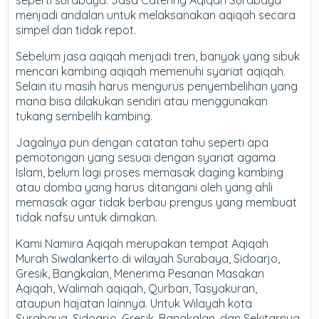
seperti surabaya. Jasa Catering Aqiqah Surabaya
menjadi andalan untuk melaksanakan aqiqah secara
simpel dan tidak repot.
Sebelum jasa aqiqah menjadi tren, banyak yang sibuk
mencari kambing aqiqah memenuhi syariat aqiqah.
Selain itu masih harus mengurus penyembelihan yang
mana bisa dilakukan sendiri atau menggunakan
tukang sembelih kambing.
Jagalnya pun dengan catatan tahu seperti apa
pemotongan yang sesuai dengan syariat agama
Islam, belum lagi proses memasak daging kambing
atau domba yang harus ditangani oleh yang ahli
memasak agar tidak berbau prengus yang membuat
tidak nafsu untuk dimakan.
Kami Namira Aqiqah merupakan tempat Aqiqah
Murah Siwalankerto di wilayah Surabaya, Sidoarjo,
Gresik, Bangkalan, Menerima Pesanan Masakan
Aqiqah, Walimah aqiqah, Qurban, Tasyakuran,
ataupun hajatan lainnya. Untuk Wilayah kota
Surabaya, Sidoarjo, Gresik, Bangkalan, dan Sekitarnya,