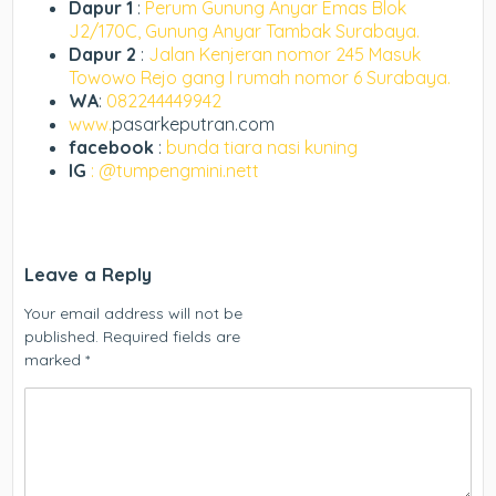
Dapur 1
:
Perum Gunung Anyar Emas Blok
J2/170C, Gunung Anyar Tambak Surabaya.
Dapur 2
:
Jalan Kenjeran nomor 245 Masuk
Towowo Rejo gang I rumah nomor 6 Surabaya.
WA
:
082244449942
www.
pasarkeputran.com
facebook
:
bunda tiara nasi kuning
IG
: @tumpengmini.nett
Leave a Reply
Your email address will not be
published.
Required fields are
marked
*