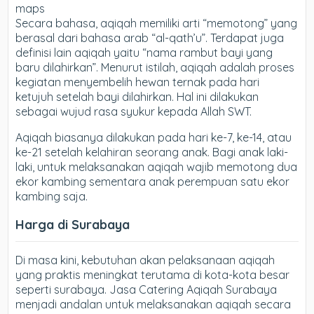
maps
Secara bahasa, aqiqah memiliki arti “memotong” yang
berasal dari bahasa arab “al-qath’u”. Terdapat juga
definisi lain aqiqah yaitu “nama rambut bayi yang
baru dilahirkan”. Menurut istilah, aqiqah adalah proses
kegiatan menyembelih hewan ternak pada hari
ketujuh setelah bayi dilahirkan. Hal ini dilakukan
sebagai wujud rasa syukur kepada Allah SWT.
Aqiqah biasanya dilakukan pada hari ke-7, ke-14, atau
ke-21 setelah kelahiran seorang anak. Bagi anak laki-
laki, untuk melaksanakan aqiqah wajib memotong dua
ekor kambing sementara anak perempuan satu ekor
kambing saja.
Harga di Surabaya
Di masa kini, kebutuhan akan pelaksanaan aqiqah
yang praktis meningkat terutama di kota-kota besar
seperti surabaya. Jasa Catering Aqiqah Surabaya
menjadi andalan untuk melaksanakan aqiqah secara