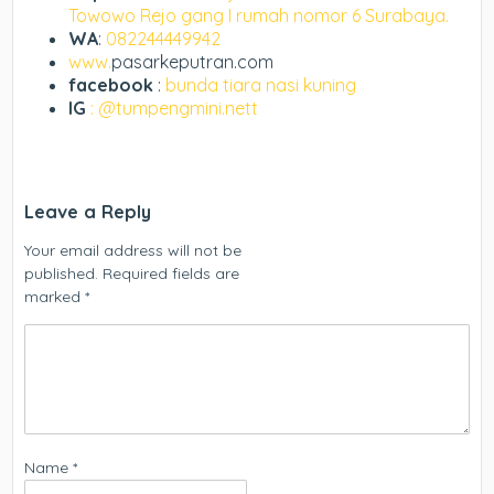
Towowo Rejo gang I rumah nomor 6 Surabaya.
WA
:
082244449942
www.
pasarkeputran.com
facebook
:
bunda tiara nasi kuning
IG
: @tumpengmini.nett
Leave a Reply
Your email address will not be
published.
Required fields are
marked
*
Name
*