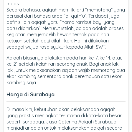
maps
Secara bahasa, aqiqah memiliki arti “memotong” yang
berasal dari bahasa arab “al-qath’u”. Terdapat juga
definisi lain aqiqah yaitu “nama rambut bayi yang
baru dilahirkan”. Menurut istilah, aqiqah adalah proses
kegiatan menyembelih hewan ternak pada hari
ketujuh setelah bayi dilahirkan. Hal ini dilakukan
sebagai wujud rasa syukur kepada Allah SWT.
Aqiqah biasanya dilakukan pada hari ke-7, ke-14, atau
ke-21 setelah kelahiran seorang anak. Bagi anak laki-
laki, untuk melaksanakan aqiqah wajib memotong dua
ekor kambing sementara anak perempuan satu ekor
kambing saja.
Harga di Surabaya
Di masa kini, kebutuhan akan pelaksanaan aqiqah
yang praktis meningkat terutama di kota-kota besar
seperti surabaya. Jasa Catering Aqiqah Surabaya
menjadi andalan untuk melaksanakan aqiqah secara